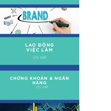
LAO ĐỘNG
VIỆC LÀM
Chi tiết
CHỨNG KHOÁN & NGÂN
HÀNG
Chi tiết