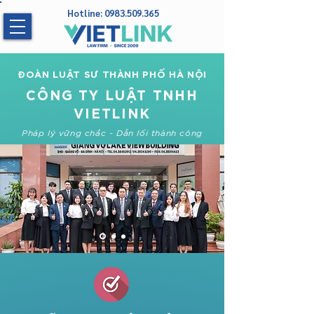
Hotline:
0983.509.365
ĐOÀN LUẬT SƯ THÀNH PHỐ HÀ NỘI
CÔNG TY LUẬT TNHH
VIETLINK
Pháp lý vững chắc - Dẫn lối thành công