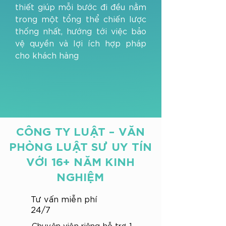
thiết giúp mỗi bước đi đều nằm
trong một tổng thể chiến lược
thống nhất, hướng tới việc bảo
vệ quyền và lợi ích hợp pháp
cho khách hàng
CÔNG TY LUẬT – VĂN
PHÒNG LUẬT SƯ UY TÍN
VỚI 16+ NĂM KINH
NGHIỆM
Tư vấn miễn phí
24/7
Chuyên viên riêng hỗ trợ 1-