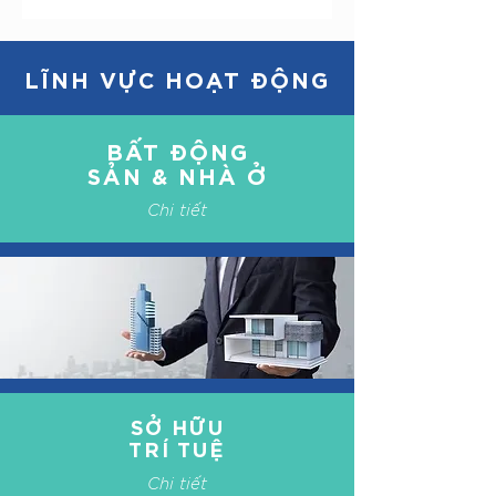
LĨNH VỰC HOẠT ĐỘNG
BẤT ĐỘNG
SẢN &
NHÀ Ở
Chi tiết
SỞ HỮU
TRÍ TUỆ
Chi tiết