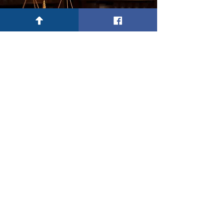
TRANH TỤNG & TRANH CHẤP
Chi tiết
HỘI ĐỒNG LUẬT
SƯ