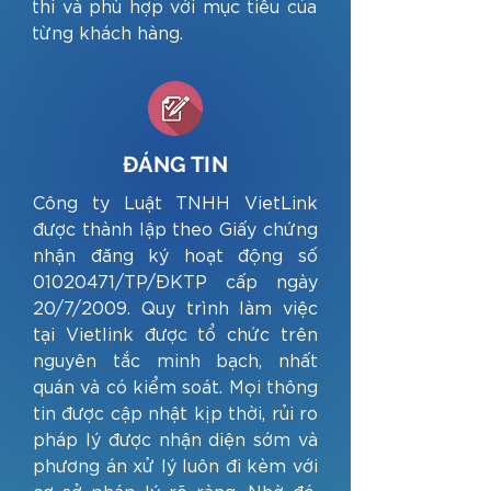
thi và phù hợp với mục tiêu của
từng khách hàng.
ĐÁNG TIN
Công ty Luật TNHH VietLink
được thành lập theo Giấy chứng
nhận đăng ký hoạt động số
01020471
/TP/ĐKTP cấp ngày
20/7/2009.
Quy trình làm việc
tại Vietlink được tổ chức trên
nguyên tắc minh bạch, nhất
quán và có kiểm soát. Mọi thông
tin được cập nhật kịp thời, rủi ro
pháp lý được nhận diện sớm và
phương án xử lý luôn đi kèm với
cơ sở pháp lý rõ ràng. Nhờ đó,