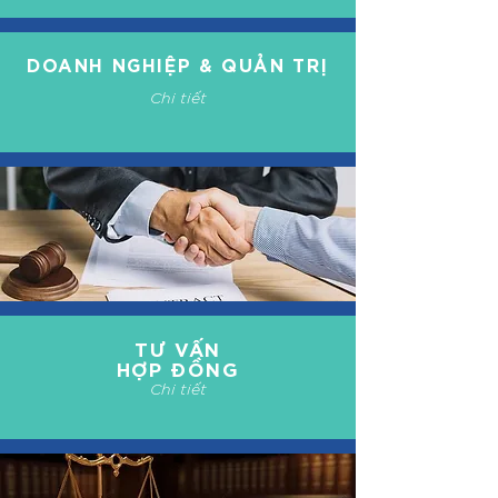
DOANH NGHIỆP & QUẢN TRỊ
Chi tiết
TƯ VẤN
HỢP ĐỒNG
Chi tiết