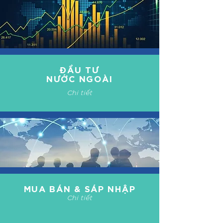
ĐẦU TƯ
NƯỚC NGOÀI
Chi tiết
MUA BÁN & SÁP NHẬP
Chi tiết