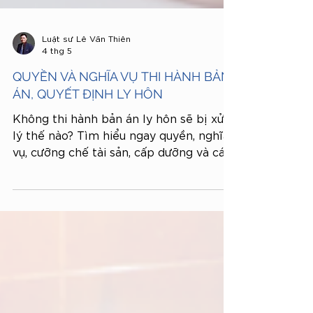
Luật sư Lê Văn Thiên
4 thg 5
QUYỀN VÀ NGHĨA VỤ THI HÀNH BẢN
ÁN, QUYẾT ĐỊNH LY HÔN
Không thi hành bản án ly hôn sẽ bị xử
lý thế nào? Tìm hiểu ngay quyền, nghĩa
vụ, cưỡng chế tài sản, cấp dưỡng và các
chế tài pháp lý quan trọng.