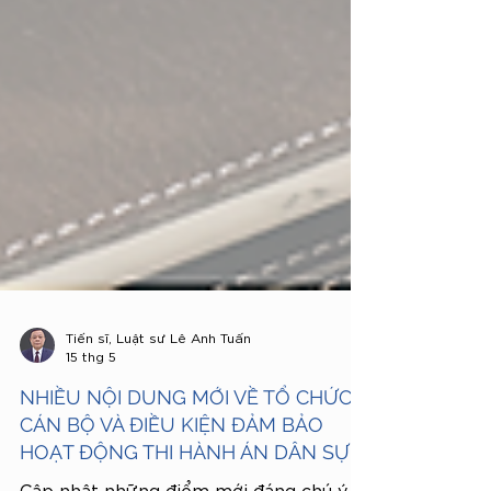
Tiến sĩ, Luật sư Lê Anh Tuấn
15 thg 5
NHIỀU NỘI DUNG MỚI VỀ TỔ CHỨC
CÁN BỘ VÀ ĐIỀU KIỆN ĐẢM BẢO
HOẠT ĐỘNG THI HÀNH ÁN DÂN SỰ