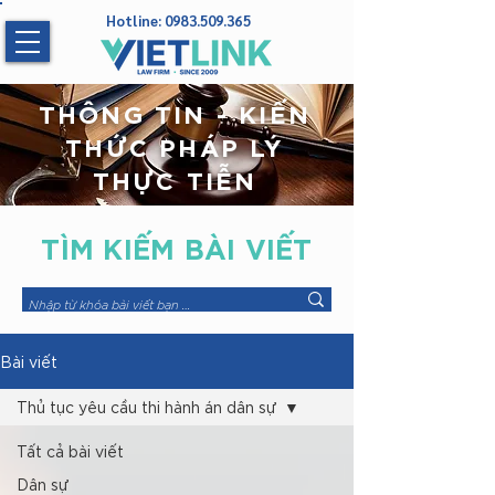
Hotline:
0983.509.365
THÔNG TIN - KIẾN
THỨC PHÁP LÝ
THỰC TIỄN
TÌM KIẾM
BÀI VIẾT
Bài viết
Thủ tục yêu cầu thi hành án dân sự
Tất cả bài viết
Dân sự