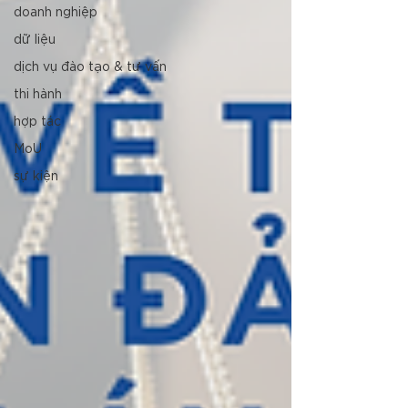
doanh nghiệp
dữ liệu
dịch vụ đào tạo & tư vấn
thi hành
hợp tác
MoU
sự kiện