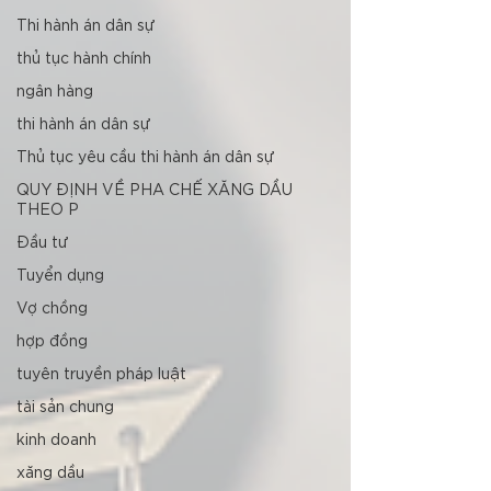
Thi hành án dân sự
thủ tục hành chính
ngân hàng
thi hành án dân sự
Thủ tục yêu cầu thi hành án dân sự
QUY ĐỊNH VỀ PHA CHẾ XĂNG DẦU
THEO P
Đầu tư
Tuyển dụng
Vợ chồng
hợp đồng
tuyên truyền pháp luật
tài sản chung
kinh doanh
xăng dầu