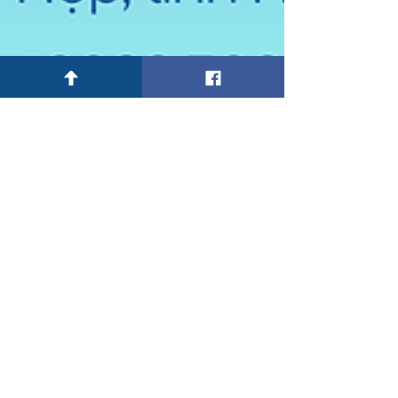
Công ty Luật TNHH Vietlink
16 thg 4
LUẬT VIETLINK TỔ CHỨC BUỔI
TUYÊN TRUYỀN, PHỔ BIẾN PHÁP