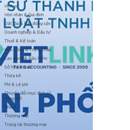
Hình sự
Hôn nhân & Gia đình
Đất đai & Bất động sản
Doanh nghiệp & Đầu tư
Thuế & Kế toán
Hợp đồng & Tranh chấp
Lao động & Bảo hiểm
Sở hữu trí tuệ
Thừa kế
Phí & Lệ phí
Chuyển đổi mục đích sử
dụng đất
Nhà ở
Thương mại
Trọng tài thương mại