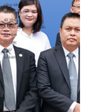
xăng dầu
doanh nghiệp
dữ liệu
dịch vụ đào tạo & tư vấn
thi hành
hợp tác
MoU
sự kiện