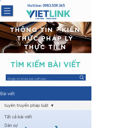
Hotline:
0983.509.365
THÔNG TIN - KIẾN
THỨC PHÁP LÝ
THỰC TIỄN
TÌM KIẾM
BÀI VIẾT
Bài viết
tuyên truyền pháp luật
Tất cả bài viết
Dân sự