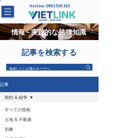
Hotline:
0983.509.365
情報 - 実践的な法律知識
記事を
検索する
記事
契約 & 紛争
すべての投稿
土地 & 不動産
刑事