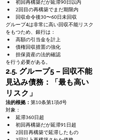
初回再構築だが延滞90日以内
2回目の再構築でまだ期限内
回収命令後30〜60日未回収
グループ4は非常に高い回収不能リスク
をもつため、銀行は：
高額の引当金を計上
債権回収措置の強化
担保資産の法的確認
を行う必要がある。
2.5. グループ5 – 回収不能
見込み債務：「最も高い
リスク」
法的根拠：
第10条第1項đ号
対象：
延滞360日超
初回再構築だが延滞91日超
2回目再構築で延滞したもの
3回以上再構築された債務