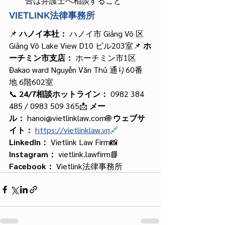
合は弁護士へ相談すること
VIETLINK法律事務所
📌 
ハノイ本社：
 ハノイ市 Giảng Võ 区 
Giảng Võ Lake View D10 ビル203室📌 
ホ
ーチミン市支店：
 ホーチミン市1区 
Đakao ward Nguyễn Văn Thủ 通り60番
地 6階602室
📞 
24/7相談ホットライン：
 0982 384 
485 / 0983 509 365📩 
メー
ル：
 hanoi@vietlinklaw.com🌐 
ウェブサ
イト：
https://vietlinklaw.vn
🔗
LinkedIn：
 Vietlink Law Firm📸 
Instagram：
 vietlink.lawfirm📘 
Facebook：
 Vietlink法律事務所