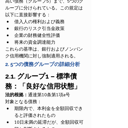
高い債務（グループ5）まで、5つのグ
ループに分けられている。この規定は
以下に直接影響する：
借入人の権利および義務
銀行のリスク引当金政策
企業の財務健全性評価
将来の資金調達能力
これらの基準は、銀行およびノンバン
ク信用機関に対し強制適用される。
2. 5つの債務グループの詳細分析
2.1. グループ1 – 標準債
務：「良好な信用状態」
法的根拠：
通達第10条第1項a号
対象となる債務：
期限内で、本利金を全額回収でき
ると評価されたもの
10日未満の延滞だが、全額回収可