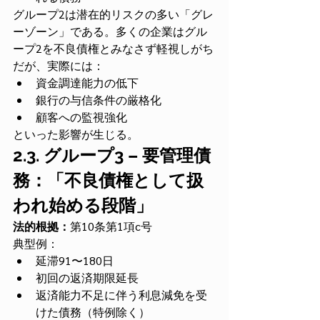
グループ2は潜在的リスクの多い「グレ
ーゾーン」である。多くの企業はグル
ープ2を不良債権とみなさず軽視しがち
だが、実際には：
資金調達能力の低下
銀行の与信条件の厳格化
顧客への監視強化
といった影響が生じる。
2.3. グループ3 – 要管理債
務：「不良債権として扱
われ始める段階」
法的根拠：
第10条第1項c号
典型例：
延滞91〜180日
初回の返済期限延長
返済能力不足に伴う利息減免を受
けた債務（特例除く）