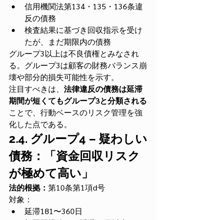
信用機関法第134・135・136条違
反の債務
検査結果に基づき回収指示を受け
たが、まだ期限内の債務
グループ3以上は不良債権とみなされ
る。グループ3は顧客の財務バランス崩
壊や部分的損失可能性を示す。
注目すべきは、
法律違反の債務は延滞
期間が短くてもグループ3と分類される
ことで、行動ベースのリスク管理を強
化した点である。
2.4. グループ4 – 疑わしい
債務：「資金回収リスク
が極めて高い」
法的根拠：
第10条第1項d号
対象：
延滞181〜360日