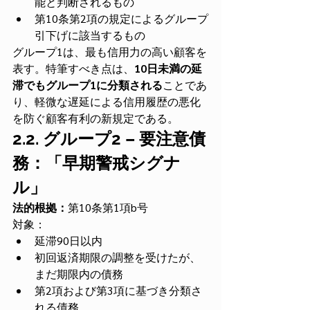
能と判断されるもの
第10条第2項の規定によるグループ
引下げに該当するもの
グループ1は、最も信用力の高い顧客を
表す。特筆すべき点は、
10日未満の延
滞でもグループ1に分類される
ことであ
り、軽微な遅延による信用履歴の悪化
を防ぐ顧客有利の新規定である。
2.2. グループ2 – 要注意債
務：「早期警戒シグナ
ル」
法的根拠：
第10条第1項b号
対象：
延滞90日以内
初回返済期限の調整を受けたが、
まだ期限内の債務
第2項および第3項に基づき分類さ
れる債務