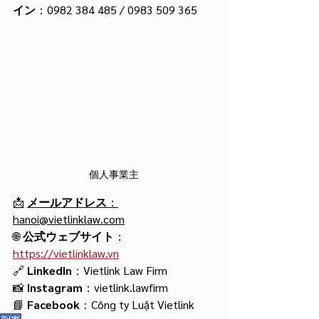
イン
：0982 384 485 / 0983 509 365
個人事業主
📩 
メールアドレス
：
hanoi@vietlinklaw.com
🌐 
公式ウェブサイト
：
https://vietlinklaw.vn
🔗 
LinkedIn
：Vietlink Law Firm
📸 
Instagram
：vietlink.lawfirm
📘 
Facebook
：Công ty Luật Vietlink