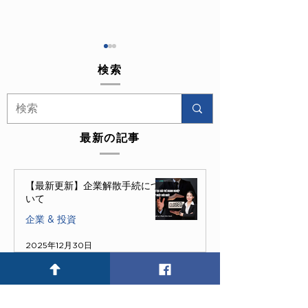
検索
最新の記事
企業に専属弁護士を：小
ベトナム企業は
さな投資、大きな利益
的問題に関心を
【最新更新】企業解散手続につ
るのか？
いて
企業 & 投資
2025年12月30日
2025年末の企業動向：市場撤
退の波、個人へ波及する法的リ
スク、そして抜本的な解決策