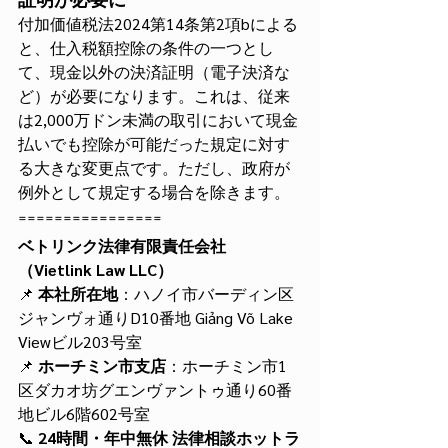
付加価値税法2024第14条第2項bによる
と、仕入税額控除の条件の一つとし
て、現金以外の決済証明（電子決済な
ど）が必要になります。これは、従来
は2,000万ドン未満の取引において現金
払いでも控除が可能だった規定に対す
る大きな変更点です。ただし、政府が
例外として規定する場合を除きます。
================
ベトリンク法律有限責任会社
（Vietlink Law LLC）
📌 
本社所在地
：ハノイ市バーディン区
ジャンヴォ通りD10番地 Giảng Võ Lake 
Viewビル203号室
📌 
ホーチミン市支店
：ホーチミン市1
区ダカオ坊グエンヴァントゥ通り60番
地ビル6階602号室
📞 
24時間・年中無休 法律相談ホットラ