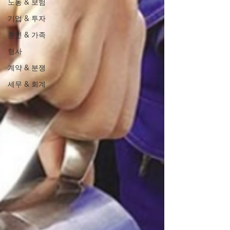
노동 & 보험
기업 & 투자
혼인 & 가족
형사
계약 & 분쟁
세무 & 회계