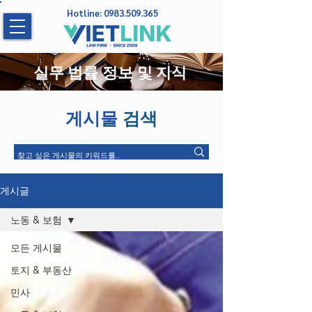
Hotline:
0983.509.365
실무 법률 정보 및 지식
게시물
검색
게시글
노동 & 보험
모든 게시물
토지 & 부동산
민사