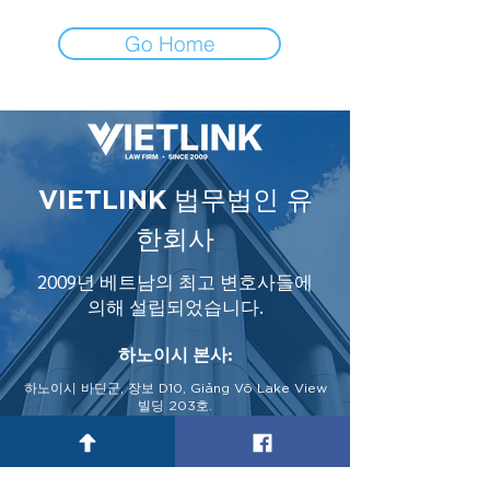
Go Home
VIETLINK 법무법인 유
한회사
2009년 베트남의 최고 변호사들에
의해 설립되었습니다.
하노이시 본사:
하노이시 바딘군, 장보 D10, Giảng Võ Lake View
빌딩 203호.
이메일:
hanoi@vietlinklaw.com
하노이 핫라인:
(+84) 243769 0339 | (+84) 914 929 086