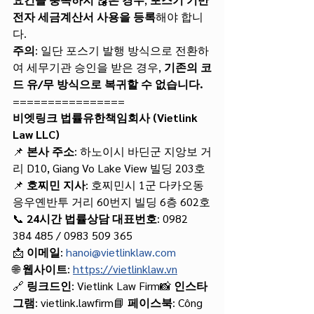
전자 세금계산서 사용을 등록
해야 합니
다.
주의
: 일단 포스기 발행 방식으로 전환하
여 세무기관 승인을 받은 경우, 
기존의 코
드 유/무 방식으로 복귀할 수 없습니다.
================
비엣링크 법률유한책임회사 (Vietlink 
Law LLC)
📌 
본사 주소
: 하노이시 바딘군 지앙보 거
리 D10, Giang Vo Lake View 빌딩 203호
📌 
호찌민 지사
: 호찌민시 1군 다카오동 
응우옌반투 거리 60번지 빌딩 6층 602호
📞 
24시간 법률상담 대표번호
: 0982 
384 485 / 0983 509 365
📩 
이메일
: 
hanoi@vietlinklaw.com
🌐 
웹사이트
: 
https://vietlinklaw.vn
🔗 
링크드인
: Vietlink Law Firm📸 
인스타
그램
: vietlink.lawfirm📘 
페이스북
: Công 