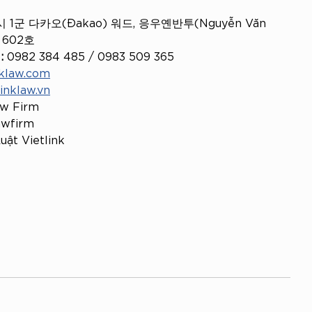
 1군 다카오(Đakao) 워드, 응우옌반투(Nguyễn Văn 
 602호
:
 0982 384 485 / 0983 509 365
nklaw.com
linklaw.vn
aw Firm
lawfirm
uật Vietlink