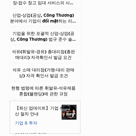
장·접수 창고 임대 서비스의 사업
조건
산업·상업(공상, Công Thương)
분야에서 기업이 đối mặt하는 리스
크 및 처벌 수준
기업을 위한 포괄적 산업·상업(공
상, Công Thương) 법규 준수 솔루
션
석유(휘발유·경유) 총대리점(총판
매대리) 자격확인서 발급 요건
석유 소매 대리점(가맹·대리 판매
상) 자격 확인서 발급 조건
현행 법령에 따른 휘발유·석유제품
혼합(블렌딩)에 관한 규정
【최신 업데이트】기업 해
산 절차 안내
기업 & 투자
2025년 12월 30일