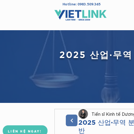
Hotline: 0983.509.365
2025 산업·무
Tiến sĩ Kinh tế Dươn
Đoàn Luật Sư TP. Hà Nội
Công Ty Luật TNHH Vietlink
2025 산업·무역 
반
LIÊN HỆ NGAY!