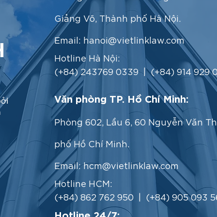
Giảng Võ, Thành phố Hà Nội.
H
Email:
hanoi@vietlinklaw.com
Hotline Hà Nội:
(+84) 243769 0339 | (+84) 914 929 
Văn phòng TP. Hồ Chí Minh:
ởi
m
Phòng 602, Lầu 6, 60 Nguyễn Văn Th
phố Hồ Chí Minh.
Email:
hcm@vietlinklaw.com
Hotline HCM:
(+84) 862 762 950 | (+84) 905 093 5
Hotline 24/7: