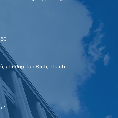
086
ủ, phường Tân Định, Thành
62