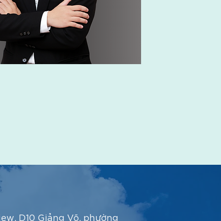
iew, D10 Giảng Võ, phường