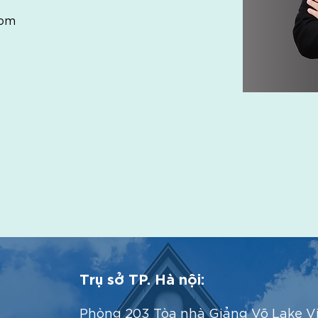
com
Trụ sở TP. Hà nội:
Phòng 203 Tòa nhà Giảng Võ Lake V