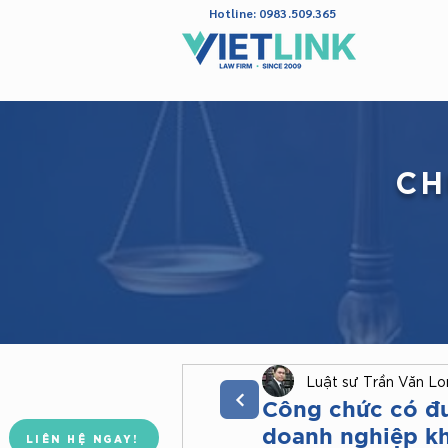
Hotline: 0983.509.365
CH
Luật sư Trần Văn L
Đoàn Luật Sư TP. Hà Nội
Công Ty Luật TNHH Vietlink
Công chức có đư
doanh nghiệp k
LIÊN HỆ NGAY!