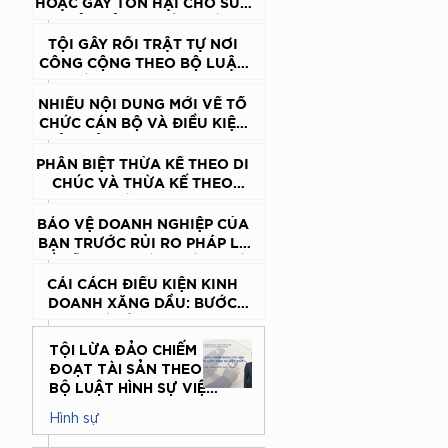
QUAN, TỔ CHỨC THEO QUY
HOẶC GÂY TỔN HẠI CHO SỨC
ĐỊNH CỦA BỘ LUẬT HÌNH SỰ
KHỎE CỦA NGƯỜI KHÁC
THEO BỘ LUẬT HÌNH SỰ
TỘI GÂY RỐI TRẬT TỰ NƠI
CÔNG CỘNG THEO BỘ LUẬT
HÌNH SỰ VIỆT NAM
NHIỀU NỘI DUNG MỚI VỀ TỔ
CHỨC CÁN BỘ VÀ ĐIỀU KIỆN
ĐẢM BẢO HOẠT ĐỘNG THI
HÀNH ÁN DÂN SỰ
PHÂN BIỆT THỪA KẾ THEO DI
CHÚC VÀ THỪA KẾ THEO
PHÁP LUẬT
BẢO VỆ DOANH NGHIỆP CỦA
BẠN TRƯỚC RỦI RO PHÁP LÝ
VỀ DỮ LIỆU KHÁCH HÀNG VÀ
AN TOÀN KINH DOANH TRÊN
CẢI CÁCH ĐIỀU KIỆN KINH
MÔI TRƯỜNG MẠNG – DỊCH
DOANH XĂNG DẦU: BƯỚC
VỤ ĐÀO TẠO & TƯ VẤN
ĐỘT PHÁ TỪ TƯ DUY “HẬU
CHUYÊN SÂU
KIỂM”
TỘI LỪA ĐẢO CHIẾM
ĐOẠT TÀI SẢN THEO
BỘ LUẬT HÌNH SỰ VIỆT
NAM
Hình sự