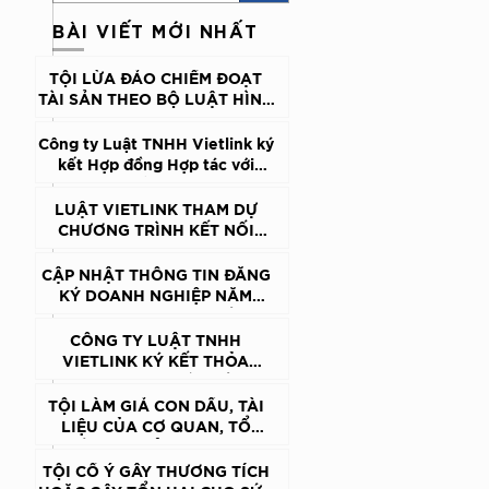
BÀI VIẾT MỚI NHẤT
TỘI LỪA ĐẢO CHIẾM ĐOẠT
TÀI SẢN THEO BỘ LUẬT HÌNH
SỰ VIỆT NAM
Công ty Luật TNHH Vietlink ký
kết Hợp đồng Hợp tác với
Trung tâm Hỗ trợ pháp lý cho
doanh nghiệp nhỏ và vừa, Cục
LUẬT VIETLINK THAM DỰ
Pháp luật Dân sự và Kinh tế,
CHƯƠNG TRÌNH KẾT NỐI
Bộ Tư pháp
DOANH NGHIỆP VIỆT NAM –
HÀN QUỐC: ĐỒNG HÀNH
CẬP NHẬT THÔNG TIN ĐĂNG
CÙNG DOANH NGHIỆP CÓ
KÝ DOANH NGHIỆP NĂM
VỐN ĐẦU TƯ NƯỚC NGOÀI
2026: CHẬM MỘT BƯỚC,
TRONG MÔI TRƯỜNG PHÁP LÝ
DOANH NGHIỆP CÓ THỂ GẶP
CÔNG TY LUẬT TNHH
TẠI VIỆT NAM
KHÓ KHI XUẤT HÓA ĐƠN
VIETLINK KÝ KẾT THỎA
ĐIỆN TỬ
THUẬN HỢP TÁC VỚI
TRƯỜNG ĐẠI HỌC KINH TẾ –
TỘI LÀM GIẢ CON DẤU, TÀI
ĐẠI HỌC QUỐC GIA HÀ NỘI
LIỆU CỦA CƠ QUAN, TỔ
CHỨC; TỘI SỬ DỤNG CON
DẤU, TÀI LIỆU GIẢ CỦA CƠ
TỘI CỐ Ý GÂY THƯƠNG TÍCH