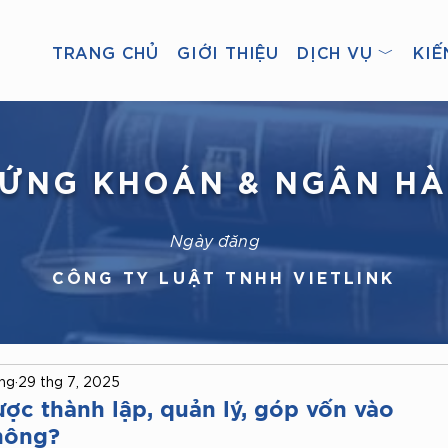
TRANG CHỦ
GIỚI THIỆU
DỊCH VỤ ﹀
KIẾ
ỨNG KHOÁN & NGÂN H
Ngày đăng
CÔNG TY LUẬT TNHH VIETLINK
ong
29 thg 7, 2025
ợc thành lập, quản lý, góp vốn vào
hông?