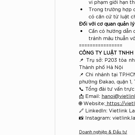
vi phạm giới hạn t
Trong trường hợp cô
có căn cứ từ luật 
Đối với cơ quan quản lý
Cần có hướng dẫn c
tránh mâu thuẫn vớ
================
CÔNG TY LUẬT TNHH 
📌 Trụ sở: P203 tòa nh
Thành phố Hà Nội
📌 Chi nhánh tại TP.HC
phường Đakao, quận 1,
📞 Tổng đài tư vấn trự
📩 Email: 
hanoi@vietli
🌐 Website:
https://viet
🔗 LinkedIn: Vietlink L
📸 Instagram: vietlink.
Doanh nghiệp & Đầu tư