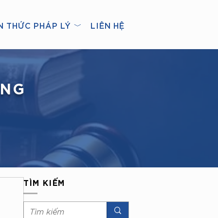
N THỨC PHÁP LÝ ﹀
LIÊN HỆ
ÀNG
TÌM KIẾM