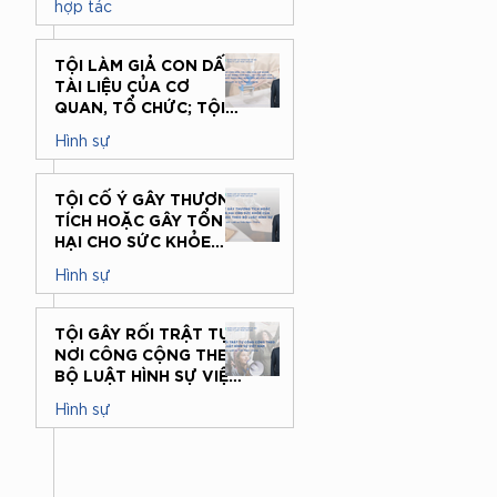
hợp tác
KINH TẾ – ĐẠI HỌC
QUỐC GIA HÀ NỘI
3 thg 7
TỘI LÀM GIẢ CON DẤU,
TÀI LIỆU CỦA CƠ
QUAN, TỔ CHỨC; TỘI
SỬ DỤNG CON DẤU,
Hình sự
TÀI LIỆU GIẢ CỦA CƠ
QUAN, TỔ CHỨC THEO
15 thg 6
QUY ĐỊNH CỦA BỘ
TỘI CỐ Ý GÂY THƯƠNG
LUẬT HÌNH SỰ
TÍCH HOẶC GÂY TỔN
HẠI CHO SỨC KHỎE
CỦA NGƯỜI KHÁC
Hình sự
THEO BỘ LUẬT HÌNH
SỰ
12 thg 6
TỘI GÂY RỐI TRẬT TỰ
NƠI CÔNG CỘNG THEO
BỘ LUẬT HÌNH SỰ VIỆT
NAM
Hình sự
10 thg 6