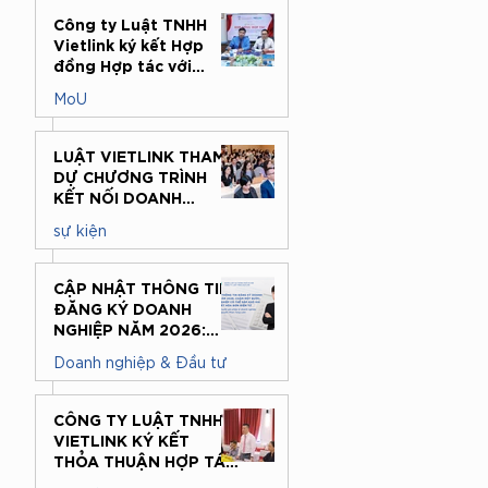
27 thg 7
Công ty Luật TNHH
Vietlink ký kết Hợp
đồng Hợp tác với
Trung tâm Hỗ trợ
MoU
pháp lý cho doanh
nghiệp nhỏ và vừa, Cục
21 thg 7
Pháp luật Dân sự và
LUẬT VIETLINK THAM
Kinh tế, Bộ Tư pháp
DỰ CHƯƠNG TRÌNH
KẾT NỐI DOANH
NGHIỆP VIỆT NAM –
sự kiện
HÀN QUỐC: ĐỒNG
HÀNH CÙNG DOANH
16 thg 7
NGHIỆP CÓ VỐN ĐẦU
CẬP NHẬT THÔNG TIN
TƯ NƯỚC NGOÀI
ĐĂNG KÝ DOANH
TRONG MÔI TRƯỜNG
NGHIỆP NĂM 2026:
PHÁP LÝ TẠI VIỆT NAM
CHẬM MỘT BƯỚC,
Doanh nghiệp & Đầu tư
DOANH NGHIỆP CÓ
THỂ GẶP KHÓ KHI
7 thg 7
XUẤT HÓA ĐƠN ĐIỆN
CÔNG TY LUẬT TNHH
TỬ
VIETLINK KÝ KẾT
THỎA THUẬN HỢP TÁC
VỚI TRƯỜNG ĐẠI HỌC