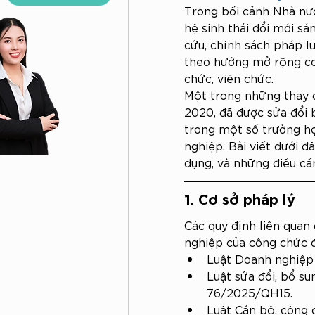
Trong bối cảnh Nhà nướ
hệ sinh thái đổi mới sá
Tư Vấn
cứu, chính sách pháp l
Pháp Lý
theo hướng mở rộng cơ 
Thường
chức, viên chức.
Xuyên
Một trong những thay đ
Cho
2020, đã được sửa đổi
Doanh
trong một số trường hợ
Nghiệp
nghiệp. Bài viết dưới đ
dụng, và những điều cần
1. Cơ sở pháp lý
Các quy định liên quan
nghiệp của công chức đ
Luật Doanh nghiệp
Luật sửa đổi, bổ s
76/2025/QH15.
Luật Cán bộ, công 