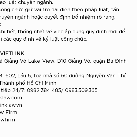
heo luật chuyên ngành.
ng chức giữ vai trò đại diện theo pháp luật, cần 
chuyên ngành hoặc quyết định bổ nhiệm rõ ràng.
:
hi tiết, thống nhất về việc áp dụng quy định mới để 
i các quy định về kỷ luật công chức.
VIETLINK
à Giảng Võ Lake View, D10 Giảng Võ, quận Ba Đình, 
M: 602, Lầu 6, tòa nhà số 60 đường Nguyễn Văn Thủ, 
 Thành phố Hồ Chí Minh
c tiếp 24/7: 0982 384 485/ 0983.509.365
nklaw.com
linklaw.vn
aw Firm
lawfirm