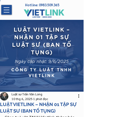
Hotline:
0983.509.365
LUẬT VIETLINK –
NHẬN 01 TẬP SỰ
LUẬT SƯ (BAN TỐ
TỤNG)
Ngày cập nhật: 9/6/2025
CÔNG TY LUẬT TNHH
VIETLINK
Luật sư Trần Văn Long
10 thg 6, 2025
1 phút đọc
LUẬT VIETLINK – NHẬN 01 TẬP SỰ
LUẬT SƯ (BAN TỐ TỤNG)