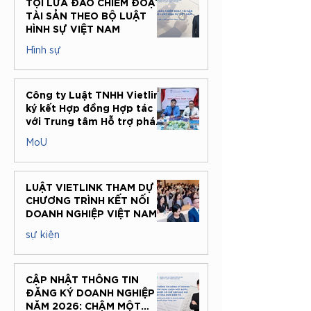
TỘI LỪA ĐẢO CHIẾM ĐOẠT
NHỎ VÀ VỪA - CÁCH
NHỎ – LỢI ÍCH
TÀI SẢN THEO BỘ LUẬT
PHÒNG NGỪA HIỆU
HÌNH SỰ VIỆT NAM
QUẢ
Hình sự
27 thg 7
Công ty Luật TNHH Vietlink
ký kết Hợp đồng Hợp tác
với Trung tâm Hỗ trợ pháp
lý cho doanh nghiệp nhỏ và
MoU
vừa, Cục Pháp luật Dân sự
và Kinh tế, Bộ Tư pháp
21 thg 7
LUẬT VIETLINK THAM DỰ
CHƯƠNG TRÌNH KẾT NỐI
DOANH NGHIỆP VIỆT NAM –
HÀN QUỐC: ĐỒNG HÀNH
sự kiện
CÙNG DOANH NGHIỆP CÓ
VỐN ĐẦU TƯ NƯỚC NGOÀI
16 thg 7
TRONG MÔI TRƯỜNG PHÁP
LÝ TẠI VIỆT NAM
CẬP NHẬT THÔNG TIN
ĐĂNG KÝ DOANH NGHIỆP
NĂM 2026: CHẬM MỘT