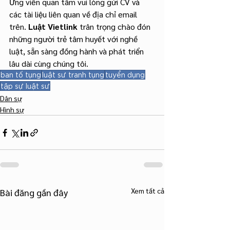
Ứng viên quan tâm vui lòng gửi CV và 
các tài liệu liên quan về địa chỉ email 
trên. 
Luật Vietlink
 trân trọng chào đón 
những người trẻ tâm huyết với nghề 
luật, sẵn sàng đồng hành và phát triển 
lâu dài cùng chúng tôi.
ban tố tụng
luật sư tranh tụng
tuyển dụng
tập sự luật sư
Dân sự
Hình sự
Xem tất cả
Bài đăng gần đây