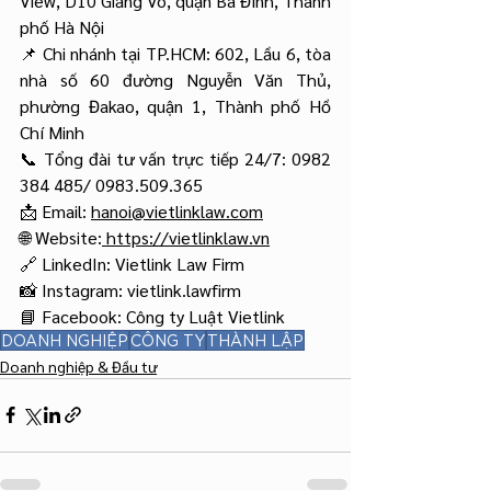
View, D10 Giảng Võ, quận Ba Đình, Thành 
phố Hà Nội
📌 Chi nhánh tại TP.HCM: 602, Lầu 6, tòa 
nhà số 60 đường Nguyễn Văn Thủ, 
phường Đakao, quận 1, Thành phố Hồ 
Chí Minh
📞 Tổng đài tư vấn trực tiếp 24/7: 0982 
384 485/ 0983.509.365
📩 Email: 
hanoi@vietlinklaw.com
🌐 Website:
https://vietlinklaw.vn
🔗 LinkedIn: Vietlink Law Firm
📸 Instagram: vietlink.lawfirm
📘 Facebook: Công ty Luật Vietlink
DOANH NGHIỆP
CÔNG TY
THÀNH LẬP
Doanh nghiệp & Đầu tư