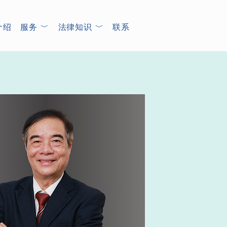
介绍
服务 ﹀
法律知识 ﹀
联系