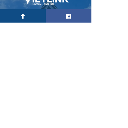
VIETLINK有限責任法
律事務所
2009年にベトナムのトップ弁護士
によって設立された
ハノイ市本社：
203号室, Giảng Võ Lake View ビル, D10 Giảng
Võ, Ba Đình区, ハノイ市.
Email:
hanoi@vietlinklaw.com
ハノイ ホットライン:
(+84) 243769 0339 | (+84) 914 929 086
ホーチミン市オフィス:
602号室, 6階, 60 Nguyễn Văn Thủ, Đakao区, 1
区, ホーチミン市.
Email:
hcm@vietlinklaw.com
HCM ホットライン:
(+84) 862 762 950 | (+84) 905 093 562
Hotline 24/7: