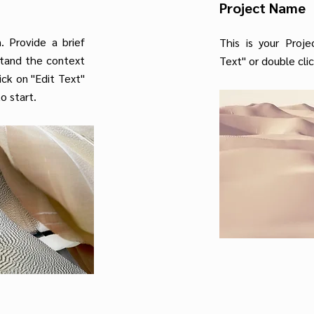
Project Name
n. Provide a brief
This is your Proje
stand the context
Text" or double cli
ick on "Edit Text"
o start.