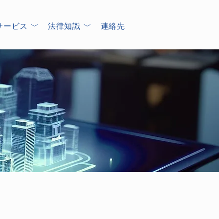
サービス ﹀
法律知識 ﹀
連絡先