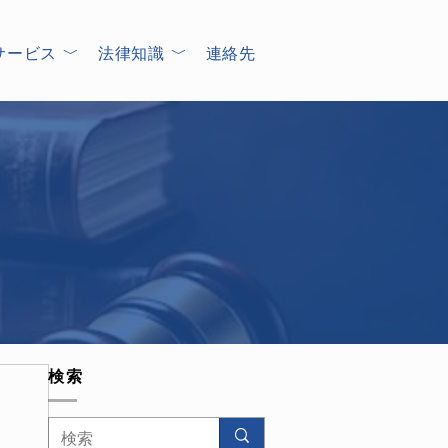
サービス ﹀
法律知識 ﹀
連絡先
検索