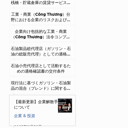
桟橋・貯蔵倉庫の賃貸サービスに
関する事業条件
工業・商業（Công Thương）分
野における企業のリスクおよび処
分水準
企業向け包括的な工業・商業
（Công Thương）法令コンプラ
イアンス対策
石油製品総代理店（ガソリン・石
油の総販売代理）としての適格証
明書発給要件
石油小売代理店として活動するた
めの適格確認書の交付条件
現行法に基づくガソリン・石油製
品の混合（ブレンド）に関する規
定
【最新更新】企業解散手続
について
企業 & 投資
2025年12月30日