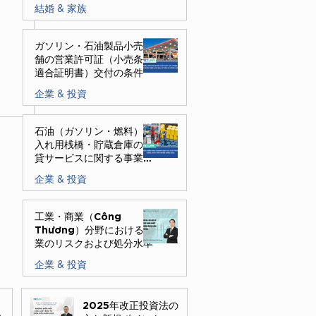
結婚 & 家族
2025年12月8日
ガソリン・石油製品小売店
舗の営業許可証（小売条件
適合証明書）交付の条件
企業 & 投資
2025年12月8日
石油（ガソリン・燃料）受
入れ用桟橋・貯蔵倉庫の賃
貸サービスに関する事業条
件
企業 & 投資
2025年12月5日
工業・商業（Công
Thương）分野における企
業のリスクおよび処分水準
企業 & 投資
2025年12月5日
2025年改正投資法の