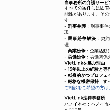
当事務所の弁護サービ
すべての案件には固有
能性があります。その
す：
– 
刑事弁護
：刑事事件
現；
– 
民事紛争解決
：契約
理；
– 
商業紛争
：企業活動
– 
労働紛争
：労働関係
VietLinkを選ぶ理由
– 
15年以上の経験と専
– 
献身的かつプロフェ
– 
厳格な機密保持
：す
ご相談をご希望の方は
VietLink法律事務所
ハノイ本社：ハノイ市バディン
ル203号