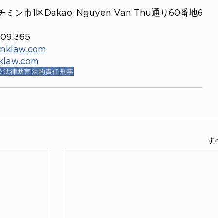
市1区Dakao, Nguyen Van Thu通り60番地6
9.365
inklaw.com
nklaw.com
訟
法律助言
法的責任
刑事
す