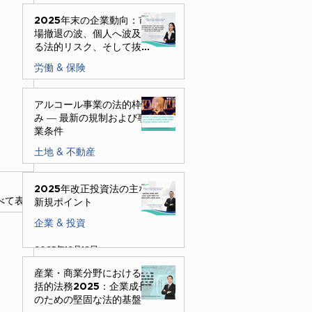
2025年末の企業動向：市
場撤退の波、個人へ波及す
る法的リスク、そして抜本
的な解決策
労働 & 保険
2025年12月30日
アルコール事業の法的枠組
み ― 最新の規制および事
業条件
土地 & 不動産
2025年12月24日
2025年改正投資法の主な
べて表示
新規ポイント
企業 & 投資
2025年12月18日
産業・商業分野における包
括的法務2025：企業成長
のための堅固な法的基盤