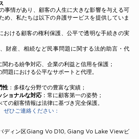
ス
の事情があり、顧客の人生に大きな影響を与える可
ため、私たちは以下の弁護サービスを提供していま
における顧客の権利保護、公平で透明な手続きの実
、財産、相続など民事問題に関する法的助言・代
に関わる紛争対応、企業の利益と信用を保護；
の問題における公平なサポートと代理。
門性
：多様な分野での豊富な実績；
ッショナルな対応
：常に顧客第一の姿勢；
べての顧客情報は法律に基づき完全保護。
、ぜひご連絡ください：
区Giang Vo D10, Giang Vo Lake Viewビ