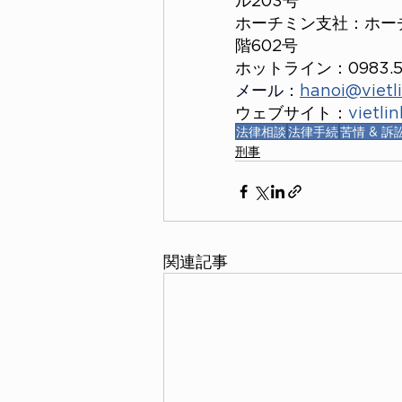
ホーチミン支社：ホーチミン
階602号
ホットライン：0983.50
メール：
hanoi@vietl
ウェブサイト：
vietli
法律相談
法律手続
苦情 & 訴
刑事
関連記事