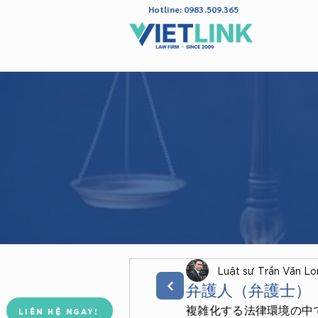
Hotline: 0983.509.365
Luật sư Trần Văn L
Đoàn Luật Sư TP. Hà Nội
Công Ty Luật TNHH Vietlink
弁護人（弁護士）
複雑化する法律環境の中
LIÊN HỆ NGAY!