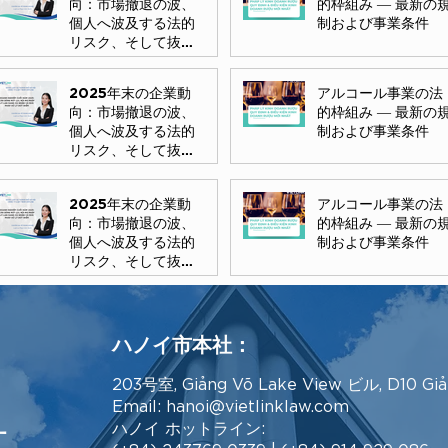
向：市場撤退の波、
的枠組み ― 最新の
個人へ波及する法的
制および事業条件
リスク、そして抜本
的な解決策
2025年末の企業動
アルコール事業の法
向：市場撤退の波、
的枠組み ― 最新の
個人へ波及する法的
制および事業条件
リスク、そして抜本
的な解決策
2025年末の企業動
アルコール事業の法
向：市場撤退の波、
的枠組み ― 最新の
個人へ波及する法的
制および事業条件
リスク、そして抜本
的な解決策
ハノイ市本社：
203号室, Giảng Võ Lake View ビル, D10 Gi
Email:
hanoi@vietlinklaw.com
有
ハノイ ホットライン: