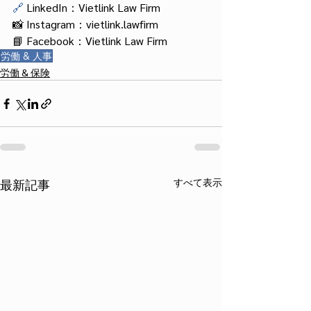
🔗
 LinkedIn：Vietlink Law Firm
📸 Instagram：vietlink.lawfirm
📘 Facebook：Vietlink Law Firm
労働 & 人事
労働 & 保険
すべて表示
最新記事