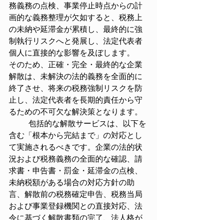
務義務の点検、事業停止時点からの計
画的な義務整理が欠如すると、税務上
の未納や延滞金が累積し、最終的に強
制執行リスクへと発展し、法定代表者
個人に直接的な影響を及ぼします。
そのため、正確・完全・最終的な企業
解散は、未解決の法的義務を全面的に
終了させ、将来の税務強制リスクを防
止し、法定代表者を長期的責任から守
るための不可欠な解決策となります。
	包括的な解散サービスは、以下を
含む「根本から完結まで」の対応とし
て実施されるべきです。企業の法的状
況および税務義務の全面的な確認、請
求書・申告書・罰金・延滞金の点検、
未納税額がある場合の対応方針の助
言、解散前の税務確定申告、税務当局
および事業登録機関との直接対応、法
令に基づく解散書類の完了、法人格が