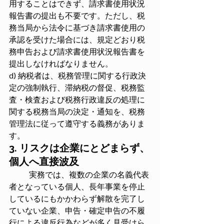
用することはできず、請求書使用状況
報告書の提出も不要です。ただし、税
務当局から法令に基づき請求書使用の
承認を受けた場合には、規定どおり税
務申告および請求書使用状況報告書を
提出しなければなりません。
d) 納税者は、税務管理に関する行政決
定の強制執行、滞納税の督促、税務監
査・検査および税務行政違反の処理に
関する税務当局の決定・通知を、税務
管理法に従って遵守する義務がありま
す。
3. リスクは企業にとどまらず、
個人へ直接波及
	実務では、複数の企業の名義代表
者となっている個人、長年事業を停止
しているにもかかわらず解散を完了し
ていない企業、申告・確定申告の不履
行による違反行為などが多く見受けら