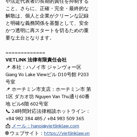
や法定代表者の長期的責任を抑制する
こと。さらに、正確・完全・最終的な
解散は、個人と企業がクリーンな記録
と明確な義務関係を基盤として、安全
かつ透明に再スタートを切るための重
要な土台となります。
=============
VIETLINK 法律有限責任会社
📌 本社：ハノイ市 ジャンヴォー区 
Giang Vo Lake Viewビル D10号館 P203
号室
📌 ホーチミン市支店：ホーチミン市 第
1区 ダカオ坊 Nguyen Van Thu通り60番
地 ビル6階 602号室
📞 24時間対応法律相談ホットライン：
+84 982 384 485 / +84 983 509 365
📩 
メール：hanoi@vietlinklaw.com
🌐 ウェブサイト：
https://vietlinklaw.vn