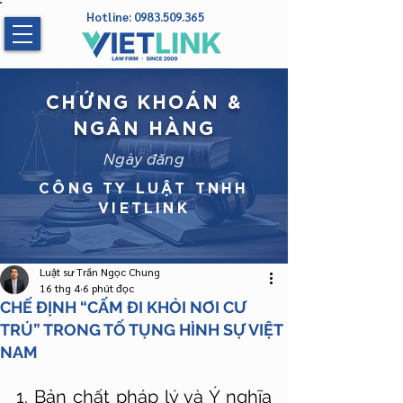
Hotline:
0983.509.365
CHỨNG KHOÁN &
NGÂN HÀNG
Ngày đăng
CÔNG TY LUẬT TNHH
VIETLINK
Luật sư Trần Ngọc Chung
16 thg 4
6 phút đọc
CHẾ ĐỊNH “CẤM ĐI KHỎI NƠI CƯ
TRÚ” TRONG TỐ TỤNG HÌNH SỰ VIỆT
NAM
1. Bản chất pháp lý và Ý nghĩa 