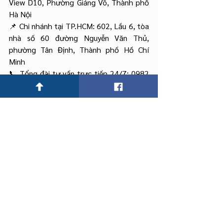
View D10, Phường Giảng Võ, Thành phố 
Hà Nội
📌 Chi nhánh tại TP.HCM: 602, Lầu 6, tòa 
nhà số 60 đường Nguyễn Văn Thủ, 
phường Tân Định, Thành phố Hồ Chí 
Minh
📞 Tổng đài tư vấn trực tiếp 24/7: 0982 
384 485/ 0983.509.365
📩 Email: 
hanoi@vietlinklaw.com
🌐 Website: 
https://vietlinklaw.vn
🔗 LinkedIn: Vietlink Law Firm
📸 Instagram: vietlink.lawfirm
📘 Facebook: Công ty Luật Vietlink
Hình sự
ban tố tụng
Luật sư thi hành án dân sự
cấm đi khỏi nơi cư trú
biện pháp ngăn chặn
Hình sự