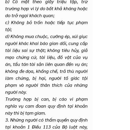
b) Có mặt theo giấy triệu tập, trừ 
trường hợp vì lý do bất khả kháng hoặc 
do trở ngại khách quan;
c) Không bỏ trốn hoặc tiếp tục phạm 
tội;
d) Không mua chuộc, cưỡng ép, xúi giục 
người khác khai báo gian dối, cung cấp 
tài liệu sai sự thật; không tiêu hủy, giả 
mạo chứng cứ, tài liệu, đồ vật của vụ 
án, tẩu tán tài sản liên quan đến vụ án; 
không đe dọa, khống chế, trả thù người 
làm chứng, bị hại, người tố giác tội 
phạm và người thân thích của những 
người này.
Trường hợp bị can, bị cáo vi phạm 
nghĩa vụ cam đoan quy định tại khoản 
này thì bị tạm giam.
3. Những người có thẩm quyền quy định 
tại khoản 1 Điều 113 của Bộ luật này, 