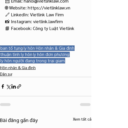
📩 Email: 
hanoi@vietlinklaw.com
🌐 Website:
https://vietlinklaw.vn
🔗 LinkedIn: Vietlink Law Firm
📸 Instagram: vietlink.lawfirm
📘 Facebook: Công ty Luật Vietlink
ban tố tụng
ly hôn
Hôn nhân & Gia đình
thuận tình ly hôn
ly hôn đơn phương
ly hôn người đang trong trại giam
Hôn nhân & Gia đình
Dân sự
Xem tất cả
Bài đăng gần đây