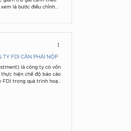
 xem là bước điều chỉnh
 đảm chính sách thuế phù
ập bình quân đầu người và
qua.
 TY FDI CẦN PHẢI NỘP
estment) là công ty có vốn
c thực hiện chế độ báo cáo
y FDI trong quá trình hoạt
áo cáo của công ty FDI
đáp thắc mắc của quý
hia sẻ tổng hợp các loại
ới nhất 2025.