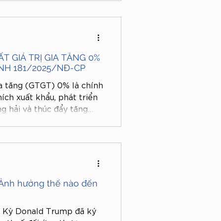
T GIÁ TRỊ GIA TĂNG 0%
ỊNH 181/2025/NĐ-CP
ia tăng (GTGT) 0% là chính
ch xuất khẩu, phát triển
ng hải và thúc đẩy tăng
5, điều kiện áp dụng thuế
iết tại Điều 18 Nghị định
ày, Luật Vietlink sẽ giúp
thuế GTGT 0% mới nhất
ần chuẩn bị để doanh
 Ảnh hưởng thế nào đến
a Kỳ Donald Trump đã ký