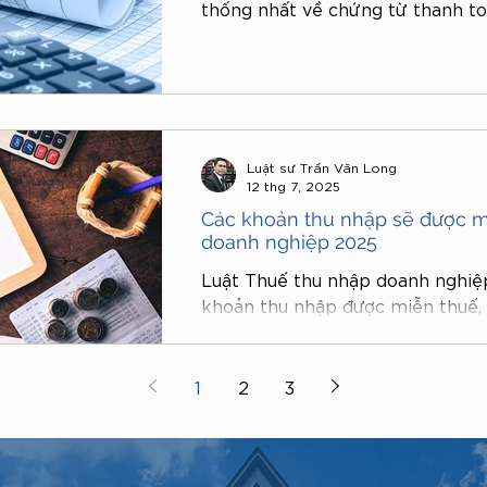
thống nhất về chứng từ thanh t
hàng. Đây là cơ sở pháp lý quan
toàn, minh bạch và hiệu quả tro
không dùng tiền mặt. Bài viết dư
pháp lý và phân tích một số điể
Luật sư Trần Văn Long
12 thg 7, 2025
Các khoản thu nhập sẽ được m
doanh nghiệp 2025
Luật Thuế thu nhập doanh nghiệ
khoản thu nhập được miễn thuế, 
trợ các ngành nghề thiết yếu, t
– công nghệ và bảo đảm an sinh x
trọng để doanh nghiệp tối ưu ngh
1
2
3
đầu tư vào các lĩnh vực ưu tiên c