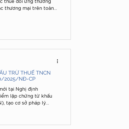
c thuế đối ứng thương
ác thương mại trên toàn
châu Á. Mức thuế mới dao
 vào cán cân thương mại
n gốc hàng hóa.
HẤU TRỪ THUẾ TNCN
0/2025/NĐ-CP
mới tại Nghị định
iểm lập chứng từ khấu
), tạo cơ sở pháp lý
chi trả thu nhập trong quá
y cụ thể, thời điểm lập
i nhất là khi nào? Chứng