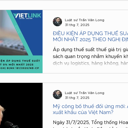
Luật sư Trần Văn Long
31 thg 7, 2025
ĐIỀU KIỆN ÁP DỤNG THUẾ SUẤ
MỚI NHẤT 2025 THEO NGHỊ Đ
Áp dụng thuế suất thuế giá trị g
sách quan trọng nhằm khuyến khí
dịch vụ logistics, hàng không, hà
trưởng kinh tế. Từ ngày 01/7/202
suất GTGT 0% được quy định chi t
181/2025/NĐ-CP. Trong bài viết n
bạn hiểu rõ điều kiện áp dụng 
Luật sư Trần Văn Long
2025, cũng như hồ sơ, thủ tục c
31 thg 7, 2025
nghiệp được hưởng chính sách ư
Mỹ công bố thuế đối ứng mới:
xuất khẩu của Việt Nam?
Ngày 31/7/2025, Tổng thống Ho