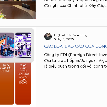
đề nghị của Chính phủ. Đây được
cần thiết và cấp bách, nhằm bảo
hợp với biến động giá cả, thu nh
tốc độ tăng GDP trong thời gian 
Luật sư Trần Văn Long
5 thg 8, 2025
CÁC LOẠI BÁO CÁO CỦA CÔNG
Công ty FDI (Foreign Direct Inv
đầu tư trực tiếp nước ngoài. Việ
là điều quan trọng đối với công t
động đầu tư tại Việt Nam. Vậy b
thực hiện như thế nào? Để giải 
khách hàng, LUẬT VIETLINK xin c
báo cáo của doanh nghiệp FDI m