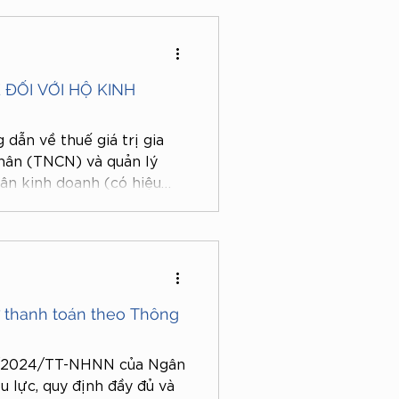
ung gì? Mời Quý doanh
ng bài viết dưới đây.
 ĐỐI VỚI HỘ KINH
ẫn về thuế giá trị gia
hân (TNCN) và quản lý
hân kinh doanh (có hiệu
dụng các nguyên tắc tính
 dứt thuế khoán, đang tạo
lý thuế hiện đại, phù hợp
 nhân trong thời kỳ mới.
ừ thanh toán theo Thông
5/2024/TT-NHNN của Ngân
 lực, quy định đầy đủ và