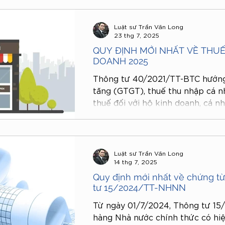
từ này cần thể hiện những nội d
nghiệp cùng Vietlink tìm hiểu tro
Luật sư Trần Văn Long
23 thg 7, 2025
QUY ĐỊNH MỚI NHẤT VỀ THUẾ
DOANH 2025
Thông tư 40/2021/TT-BTC hướng d
tăng (GTGT), thuế thu nhập cá n
thuế đối với hộ kinh doanh, cá n
lực từ ngày 01/8/2021). Việc áp 
thuế mới, cùng với lộ trình chấm
nền tảng cho một hệ thống quản 
với yêu cầu phát triển kinh tế tư
Luật sư Trần Văn Long
14 thg 7, 2025
Quy định mới nhất về chứng t
tư 15/2024/TT-NHNN
Từ ngày 01/7/2024, Thông tư 1
hàng Nhà nước chính thức có hiệu