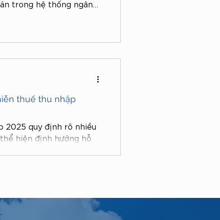
oán trong hệ thống ngân
 trọng giúp đảm bảo an
ng hoạt động thanh toán
ới đây làm rõ nội dung
m nổi bật của quy định này
iễn thuế thu nhập
p 2025 quy định rõ nhiều
thể hiện định hướng hỗ
húc đẩy ứng dụng khoa học
ã hội. Đây là cơ hội quan
ĩa vụ thuế, đồng thời tái
ủa nền kinh tế.