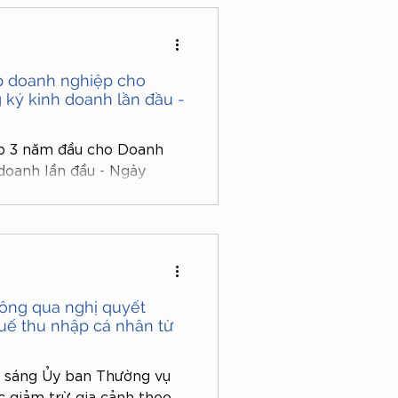
xăng dầu
p doanh nghiệp cho
ký kinh doanh lần đầu -
p 3 năm đầu cho Doanh
doanh lần đầu - Ngày
 Nghị định 20/2026/NĐ-
025/QH15 về một số cơ
ển kinh tế tư nhân, trong
hập doanh nghiệp cho
ông qua nghị quyết
uế thu nhập cá nhân từ
i sáng Ủy ban Thường vụ
 giảm trừ gia cảnh theo