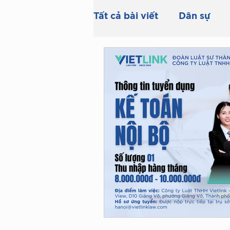
Tất cả bài viết
Dân sự
Doanh nghiệp & Đầu tư
Sở hữu trí tuệ
Thừa k
Thương mại
Trọng tà
ngân hàng
thi hành á
QUY ĐỊNH VỀ PHA CHẾ