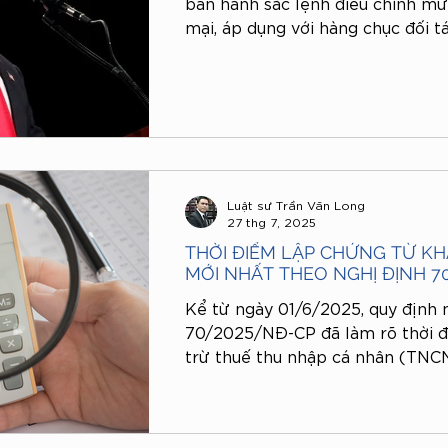
ban hành sắc lệnh điều chỉnh mứ
mại, áp dụng với hàng chục đối t
cầu, trong đó có nhiều quốc gia 
động từ 10% đến 41%, tùy thuộc
và các yếu tố liên quan đến nguồ
Luật sư Trần Văn Long
27 thg 7, 2025
THỜI ĐIỂM LẬP CHỨNG TỪ K
MỚI NHẤT THEO NGHỊ ĐỊNH 7
Kể từ ngày 01/6/2025, quy định 
70/2025/NĐ-CP đã làm rõ thời đ
trừ thuế thu nhập cá nhân (TNCN
thống nhất cho tổ chức, cá nhân 
trình thực hiện nghĩa vụ thuế. Vậ
chứng từ khấu trừ thuế TNCN mớ