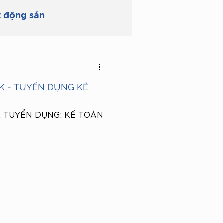
t động sản
Lao động & Bảo hiểm
K - TUYỂN DỤNG KẾ
g đất
Nhà ở
K TUYỂN DỤNG: KẾ TOÁN
ự
thủ tục hành chính
Vợ chồng