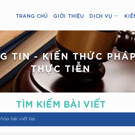
TRANG CHỦ
GIỚI THIỆU
DỊCH VỤ ﹀
KIẾ
G TIN - KIẾN THỨC PHÁP
THỰC TIỄN
TÌM KIẾM
BÀI VIẾT