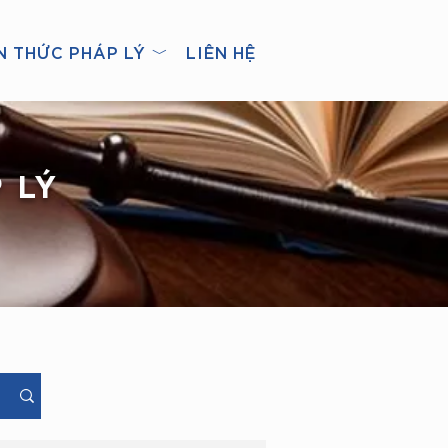
N THỨC PHÁP LÝ ﹀
LIÊN HỆ
 LÝ