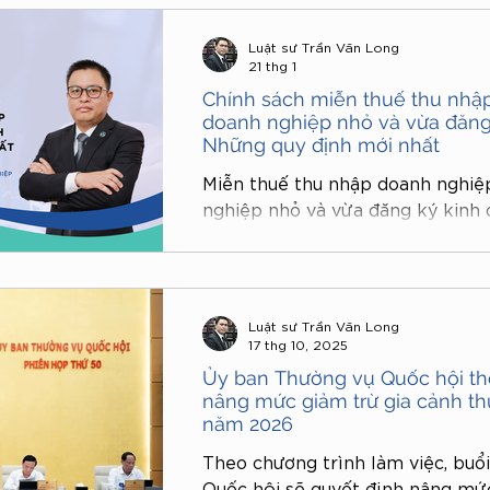
Luật sư Trần Văn Long
21 thg 1
ền pháp luật
tài sản chung
kinh doanh
Chính sách miễn thuế thu nhậ
doanh nghiệp nhỏ và vừa đăng 
Những quy định mới nhất
Miễn thuế thu nhập doanh nghiệ
nghiệp nhỏ và vừa đăng ký kinh 
15/01/2026, Chính phủ ban hành
CP hướng dẫn Nghị quyết 198/2
chế, chính sách đặc biệt phát tri
đó có quy định miễn thuế thu n
Luật sư Trần Văn Long
doanh nghiệp nhỏ và vừa
17 thg 10, 2025
Ủy ban Thường vụ Quốc hội th
nâng mức giảm trừ gia cảnh th
năm 2026
Theo chương trình làm việc, buổ
Quốc hội sẽ quyết định nâng mức