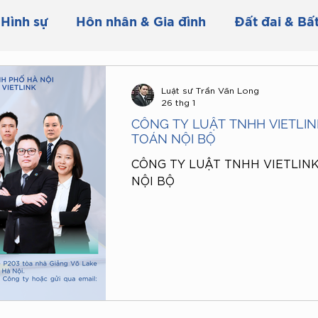
Hình sự
Hôn nhân & Gia đình
Đất đai & Bấ
Thuế & Kế toán
Hợp đồng & Tranh chấp
Luật sư Trần Văn Long
26 thg 1
CÔNG TY LUẬT TNHH VIETLIN
ế
Phí & Lệ phí
Chuyển đổi mục đích sử dụn
TOÁN NỘI BỘ
CÔNG TY LUẬT TNHH VIETLIN
NỘI BỘ
i thương mại
Giấy phép
Thi hành án dân s
n dân sự
Thủ tục yêu cầu thi hành án dân sự
 XĂNG DẦU THEO P
Đầu tư
Tuyển dụng