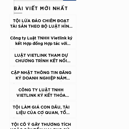
BÀI VIẾT MỚI NHẤT
TỘI LỪA ĐẢO CHIẾM ĐOẠT
TÀI SẢN THEO BỘ LUẬT HÌNH
SỰ VIỆT NAM
Công ty Luật TNHH Vietlink ký
kết Hợp đồng Hợp tác với
Trung tâm Hỗ trợ pháp lý cho
doanh nghiệp nhỏ và vừa, Cục
LUẬT VIETLINK THAM DỰ
Pháp luật Dân sự và Kinh tế,
CHƯƠNG TRÌNH KẾT NỐI
Bộ Tư pháp
DOANH NGHIỆP VIỆT NAM –
HÀN QUỐC: ĐỒNG HÀNH
CẬP NHẬT THÔNG TIN ĐĂNG
CÙNG DOANH NGHIỆP CÓ
KÝ DOANH NGHIỆP NĂM
VỐN ĐẦU TƯ NƯỚC NGOÀI
2026: CHẬM MỘT BƯỚC,
TRONG MÔI TRƯỜNG PHÁP LÝ
DOANH NGHIỆP CÓ THỂ GẶP
CÔNG TY LUẬT TNHH
TẠI VIỆT NAM
KHÓ KHI XUẤT HÓA ĐƠN
VIETLINK KÝ KẾT THỎA
ĐIỆN TỬ
THUẬN HỢP TÁC VỚI
TRƯỜNG ĐẠI HỌC KINH TẾ –
TỘI LÀM GIẢ CON DẤU, TÀI
ĐẠI HỌC QUỐC GIA HÀ NỘI
LIỆU CỦA CƠ QUAN, TỔ
CHỨC; TỘI SỬ DỤNG CON
DẤU, TÀI LIỆU GIẢ CỦA CƠ
TỘI CỐ Ý GÂY THƯƠNG TÍCH