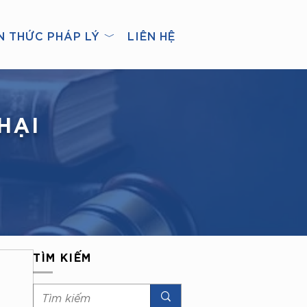
N THỨC PHÁP LÝ ﹀
LIÊN HỆ
HẠI
TÌM KIẾM