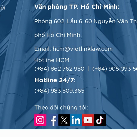
Văn phòng TP. Hồ Chí Minh:
ởi
m
Phòng 602, Lầu 6, 60 Nguyễn Văn Th
phố Hồ Chí Minh.
Email:
hcm@vietlinklaw.com
Hotline HCM:
(+84) 862 762 950 | (+84) 905 093 5
Hotline 24/7:
(+84) 983.509.365
Theo dõi chúng tôi:
pyright 2025 © Công ty Luật Vietlink - Vietlink Law Firm