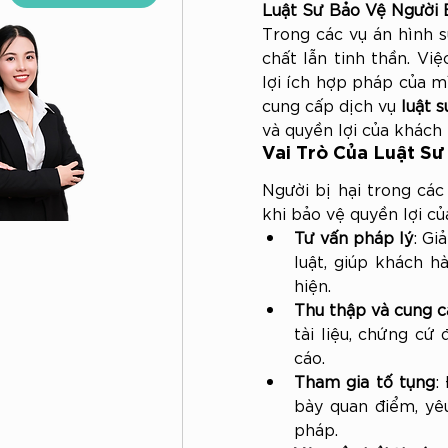
Luật Sư Bảo Vệ Người 
Trong các vụ án hình sự
Tư Vấn
chất lẫn tinh thần. Vi
Pháp Lý
lợi ích hợp pháp của m
Thường
cung cấp dịch vụ 
luật s
Xuyên
và quyền lợi của khách 
Cho
Vai Trò Của Luật Sư
Doanh
Người bị hại trong các
Nghiệp
khi bảo vệ quyền lợi c
Tư vấn pháp lý
: Gi
luật, giúp khách h
hiện.
Thu thập và cung 
tài liệu, chứng cứ
cáo.
Tham gia tố tụng
:
bày quan điểm, yêu
pháp.