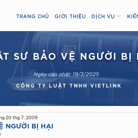
TRANG CHỦ
GIỚI THIỆU
DỊCH VỤ ﹀
KIẾ
ẬT SƯ BẢO VỆ NGƯỜI BỊ 
Ngày cập nhật: 19/3/2025
CÔNG TY LUẬT TNHH VIETLINK
ong
20 thg 7, 2009
Ệ NGƯỜI BỊ HẠI
5