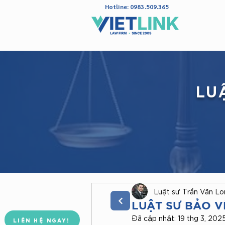
Hotline: 0983.509.365
LU
Luật sư Trần Văn L
Đoàn Luật Sư TP. Hà Nội
Công Ty Luật TNHH Vietlink
LUẬT SƯ BẢO V
Đã cập nhật:
19 thg 3, 202
LIÊN HỆ NGAY!