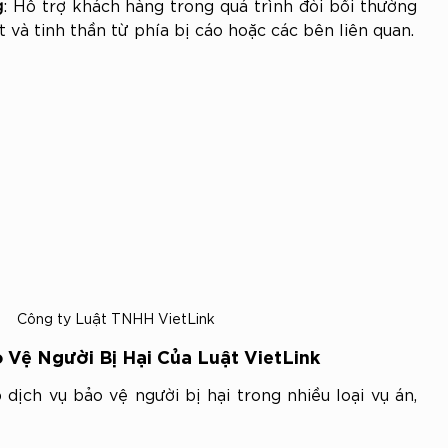
g
: Hỗ trợ khách hàng trong quá trình đòi bồi thường 
ất và tinh thần từ phía bị cáo hoặc các bên liên quan.
Công ty Luật TNHH VietLink
 Vệ Người Bị Hại Của Luật VietLink
 dịch vụ bảo vệ người bị hại trong nhiều loại vụ án, 