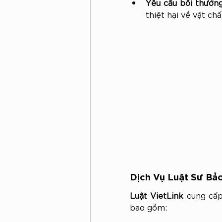
Yêu cầu bồi thườn
thiệt hại về vật ch
Dịch Vụ Luật Sư Bảo
Luật VietLink
 cung cấp
bao gồm: