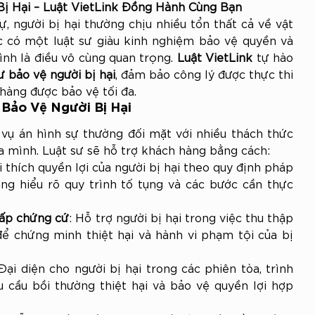
Bị Hại – Luật VietLink Đồng Hành Cùng Bạn
, người bị hại thường chịu nhiều tổn thất cả về vật 
ệc có một luật sư giàu kinh nghiệm bảo vệ quyền và 
ình là điều vô cùng quan trọng. 
Luật VietLink
 tự hào 
ư bảo vệ người bị hại
, đảm bảo công lý được thực thi 
hàng được bảo vệ tối đa.
 Bảo Vệ Người Bị Hại
 vụ án hình sự thường đối mặt với nhiều thách thức 
ủa mình. Luật sư sẽ hỗ trợ khách hàng bằng cách:
ải thích quyền lợi của người bị hại theo quy định pháp 
àng hiểu rõ quy trình tố tụng và các bước cần thực 
cấp chứng cứ
: Hỗ trợ người bị hại trong việc thu thập 
 để chứng minh thiệt hại và hành vi phạm tội của bị 
 Đại diện cho người bị hại trong các phiên tòa, trình 
 cầu bồi thường thiệt hại và bảo vệ quyền lợi hợp 