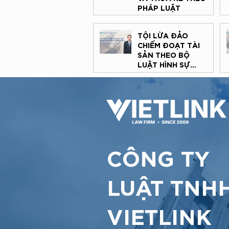
NGHIỆP CÓ VỐN
PHÁP LUẬT
ĐẦU TƯ NƯỚC
NGOÀI TRONG
MÔI TRƯỜNG
TỘI LỪA ĐẢO
PHÁP LÝ TẠI VIỆT
CHIẾM ĐOẠT TÀI
NAM
SẢN THEO BỘ
LUẬT HÌNH SỰ
VIỆT NAM
CÔNG TY
LUẬT TNH
VIETLINK