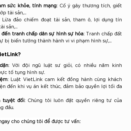
ạm sức khỏe, tính mạng
: Cố ý gây thương tích, giết 
p tài sản,...
: Lừa đảo chiếm đoạt tài sản, tham ô, lợi dụng tín 
 sản,...
n đến tranh chấp dân sự hình sự hóa
: Tranh chấp đất 
ự bị biến tướng thành hành vi vi phạm hình sự,...
ietLink?
dặn
: Với đội ngũ luật sư giỏi, có nhiều năm kinh 
ực tố tụng hình sự.
iệm
: Luật VietLink cam kết đồng hành cùng khách 
ện đến khi vụ án kết thúc, đảm bảo quyền lợi tối đa 
 tuyệt đối
: Chúng tôi luôn đặt quyền riêng tư của 
g đầu.
ngay cho chúng tôi để được tư vấn: