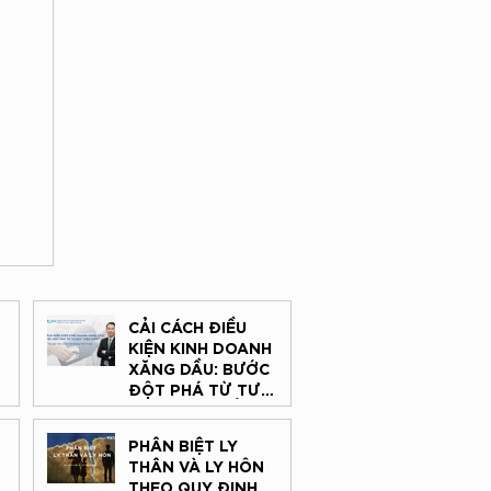
CẢI CÁCH ĐIỀU
KIỆN KINH DOANH
XĂNG DẦU: BƯỚC
ĐỘT PHÁ TỪ TƯ
G
DUY “HẬU KIỂM”
H
PHÂN BIỆT LY
THÂN VÀ LY HÔN
THEO QUY ĐỊNH