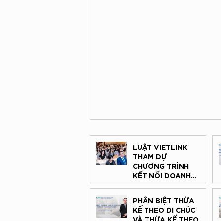
LUẬT VIETLINK
THAM DỰ
CHƯƠNG TRÌNH
KẾT NỐI DOANH
NGHIỆP VIỆT NAM
– HÀN QUỐC:
PHÂN BIỆT THỪA
LUẬT SƯ BÀO CHỮA
ĐỒNG HÀNH
KẾ THEO DI CHÚC
CÙNG DOANH
VÀ THỪA KẾ THEO