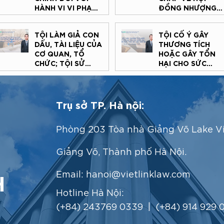
ĐƠN ĐIỆN TỬ
DỊCH VỤ ĐÀO TẠ
HÀNH VI VI PHẠM
ĐỒNG NHƯỢNG
& TƯ VẤN CHUYÊ
TRANH TỤNG & GIẢI QUYẾT
TRONG LĨNH VỰC
QUYỀN THƯƠNG
SÂU
TRANH CHẤP
THI HÀNH ÁN DÂN
MẠI TẠI TÒA ÁN
TỘI LÀM GIẢ CON
TỘI CỐ Ý GÂY
SỰ
DẤU, TÀI LIỆU CỦA
THƯƠNG TÍCH
CƠ QUAN, TỔ
HOẶC GÂY TỔN
CHỨC; TỘI SỬ
HẠI CHO SỨC
DỤNG CON DẤU,
KHỎE CỦA NGƯỜI
TÀI LIỆU GIẢ CỦA
KHÁC THEO BỘ
CƠ QUAN, TỔ
LUẬT HÌNH SỰ
CHỨC THEO QUY
Trụ sở TP. Hà nội:
ĐỊNH CỦA BỘ
LUẬT HÌNH SỰ
Phòng 203 Tòa nhà Giảng Võ Lake V
Giảng Võ, Thành phố Hà Nội.
H
Email:
hanoi@vietlinklaw.com
Hotline Hà Nội:
(+84) 243769 0339 | (+84) 914 929 