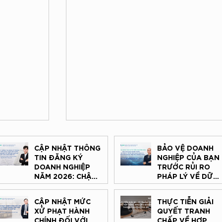
CẬP NHẬT THÔNG
BẢO VỆ DOANH
TIN ĐĂNG KÝ
NGHIỆP CỦA BẠN
DOANH NGHIỆP
TRƯỚC RỦI RO
NĂM 2026: CHẬM
PHÁP LÝ VỀ DỮ
MỘT BƯỚC,
LIỆU KHÁCH HÀN
DOANH NGHIỆP
VÀ AN TOÀN KIN
CẬP NHẬT MỨC
THỰC TIỄN GIẢI
CÓ THỂ GẶP KHÓ
DOANH TRÊN MÔI
XỬ PHẠT HÀNH
QUYẾT TRANH
KHI XUẤT HÓA
TRƯỜNG MẠNG –
CHÍNH ĐỐI VỚI
CHẤP VỀ HỢP