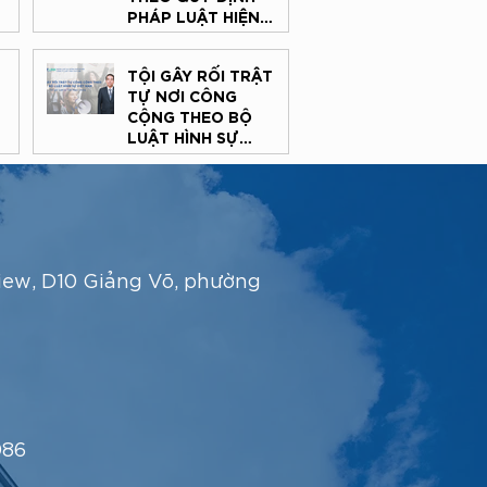
O
PHÁP LUẬT HIỆN
N
HÀNH
TỘI GÂY RỐI TRẬT
TỰ NƠI CÔNG
CỘNG THEO BỘ
LUẬT HÌNH SỰ
VIỆT NAM
iew, D10 Giảng Võ, phường
086