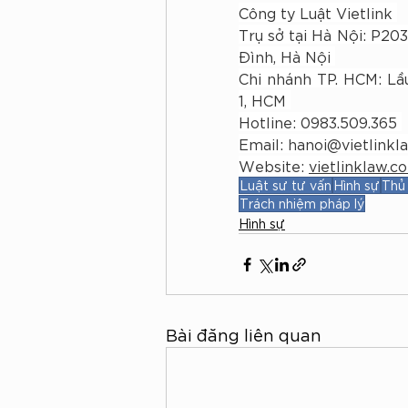
Công ty Luật Vietlink 
Trụ sở tại Hà Nội: P20
Đình, Hà Nội 
Chi nhánh TP. HCM: Lầ
1, HCM 
Hotline: 0983.509.365 
Email: 
hanoi@vietlinkl
Website: 
vietlinklaw.c
Luật sư tư vấn
Hình sự
Thủ 
Trách nhiệm pháp lý
Hình sự
Bài đăng liên quan