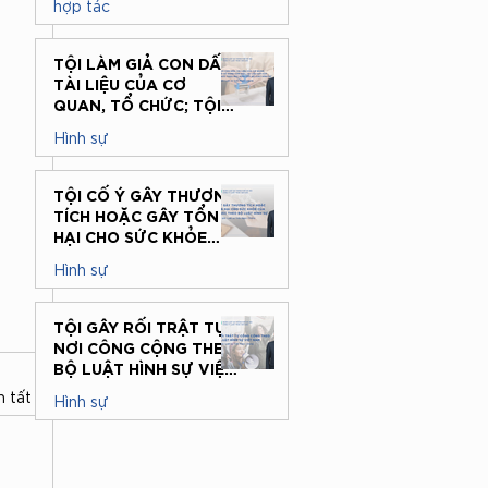
hợp tác
KINH TẾ – ĐẠI HỌC
QUỐC GIA HÀ NỘI
3 thg 7
TỘI LÀM GIẢ CON DẤU,
TÀI LIỆU CỦA CƠ
QUAN, TỔ CHỨC; TỘI
SỬ DỤNG CON DẤU,
Hình sự
TÀI LIỆU GIẢ CỦA CƠ
QUAN, TỔ CHỨC THEO
15 thg 6
QUY ĐỊNH CỦA BỘ
TỘI CỐ Ý GÂY THƯƠNG
LUẬT HÌNH SỰ
TÍCH HOẶC GÂY TỔN
HẠI CHO SỨC KHỎE
CỦA NGƯỜI KHÁC
Hình sự
THEO BỘ LUẬT HÌNH
SỰ
12 thg 6
TỘI GÂY RỐI TRẬT TỰ
NƠI CÔNG CỘNG THEO
BỘ LUẬT HÌNH SỰ VIỆT
NAM
 tất cả
Hình sự
10 thg 6