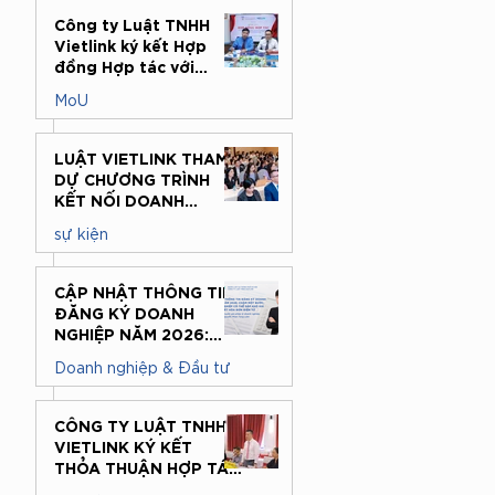
27 thg 7
Công ty Luật TNHH
Vietlink ký kết Hợp
đồng Hợp tác với
Trung tâm Hỗ trợ
MoU
pháp lý cho doanh
nghiệp nhỏ và vừa, Cục
21 thg 7
Pháp luật Dân sự và
LUẬT VIETLINK THAM
Kinh tế, Bộ Tư pháp
DỰ CHƯƠNG TRÌNH
KẾT NỐI DOANH
NGHIỆP VIỆT NAM –
sự kiện
HÀN QUỐC: ĐỒNG
HÀNH CÙNG DOANH
16 thg 7
NGHIỆP CÓ VỐN ĐẦU
CẬP NHẬT THÔNG TIN
TƯ NƯỚC NGOÀI
ĐĂNG KÝ DOANH
TRONG MÔI TRƯỜNG
NGHIỆP NĂM 2026:
PHÁP LÝ TẠI VIỆT NAM
CHẬM MỘT BƯỚC,
Doanh nghiệp & Đầu tư
DOANH NGHIỆP CÓ
THỂ GẶP KHÓ KHI
7 thg 7
XUẤT HÓA ĐƠN ĐIỆN
CÔNG TY LUẬT TNHH
TỬ
VIETLINK KÝ KẾT
THỎA THUẬN HỢP TÁC
VỚI TRƯỜNG ĐẠI HỌC