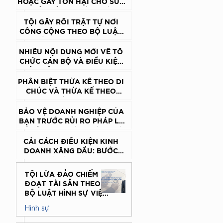
QUAN, TỔ CHỨC THEO QUY
HOẶC GÂY TỔN HẠI CHO SỨC
ĐỊNH CỦA BỘ LUẬT HÌNH SỰ
KHỎE CỦA NGƯỜI KHÁC
THEO BỘ LUẬT HÌNH SỰ
TỘI GÂY RỐI TRẬT TỰ NƠI
CÔNG CỘNG THEO BỘ LUẬT
HÌNH SỰ VIỆT NAM
NHIỀU NỘI DUNG MỚI VỀ TỔ
CHỨC CÁN BỘ VÀ ĐIỀU KIỆN
ĐẢM BẢO HOẠT ĐỘNG THI
HÀNH ÁN DÂN SỰ
PHÂN BIỆT THỪA KẾ THEO DI
CHÚC VÀ THỪA KẾ THEO
PHÁP LUẬT
BẢO VỆ DOANH NGHIỆP CỦA
BẠN TRƯỚC RỦI RO PHÁP LÝ
VỀ DỮ LIỆU KHÁCH HÀNG VÀ
AN TOÀN KINH DOANH TRÊN
CẢI CÁCH ĐIỀU KIỆN KINH
MÔI TRƯỜNG MẠNG – DỊCH
DOANH XĂNG DẦU: BƯỚC
VỤ ĐÀO TẠO & TƯ VẤN
ĐỘT PHÁ TỪ TƯ DUY “HẬU
CHUYÊN SÂU
KIỂM”
TỘI LỪA ĐẢO CHIẾM
ĐOẠT TÀI SẢN THEO
BỘ LUẬT HÌNH SỰ VIỆT
NAM
Hình sự