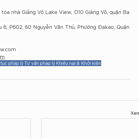
3 tòa nhà Giảng Võ Lake View, D10 Giảng Võ, quận Ba 
u 6, P602, 60 Nguyễn Văn Thủ, Phường Đakao, Quận 
aw.com
om
tục pháp lý
Tư vấn pháp lý
Khiếu nại & Khởi kiện
Xem