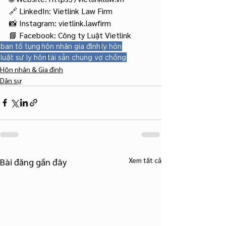
🔗 LinkedIn: Vietlink Law Firm
📸 Instagram: vietlink.lawfirm
📘 Facebook: Công ty Luật Vietlink
ban tố tụng
hôn nhân gia đình
ly hôn
luật sư ly hôn
tài sản chung vợ chồng
Hôn nhân & Gia đình
Dân sự
Xem tất cả
Bài đăng gần đây