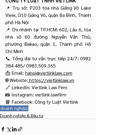
CÔNG TY LUẬT TNHH VIETLINK
📌 Trụ sở: P203 tòa nhà Giảng Võ Lake 
View, D10 Giảng Võ, quận Ba Đình, Thành 
phố Hà Nội
📌 Chi nhánh tại TP.HCM: 602, Lầu 6, tòa 
nhà số 60 đường Nguyễn Văn Thủ, 
phường Đakao, quận 1, Thành phố Hồ 
Chí Minh
📞 Tổng đài tư vấn trực tiếp 24/7: 0982 
384 485/ 0983.509.365
📩 Email: 
hanoi@vietlinklaw.com
🌐 Website:
https://vietlinklaw.vn
🔗 LinkedIn: Vietlink Law Firm
📸 Instagram: vietlink.lawfirm
📘 Facebook: Công ty Luật Vietlink
doanh nghiệp
Doanh nghiệp & Đầu tư