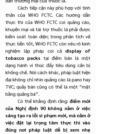
dẫn thương mại của thuốc lá.
	Cách tiếp cận này phù hợp với tinh 
thần của WHO FCTC. Các hướng dẫn 
thực thi của WHO FCTC coi quảng cáo, 
khuyến mại và tài trợ thuốc lá phải được 
kiểm soát toàn diện; trong phân tích về 
thực tiễn tốt, WHO FCTC còn nêu rõ kinh 
nghiệm lập pháp coi cả 
display of 
tobacco packs
 tại điểm bán là một 
dạng hành vi thúc đẩy tiêu dùng cần bị 
khống chế. Nói cách khác, pháp luật hiện 
đại không chỉ nhìn quảng cáo là pano hay 
TVC; quầy bán cũng có thể là một “mặt 
bằng quảng bá”.
        Có thể khẳng định rằng: 
điểm mới 
của Nghị định 90 không nằm ở việc 
sáng tạo ra lỗi vi phạm mới, mà nằm ở 
việc đặt lại trọng tâm thực thi vào 
đúng nơi pháp luật dễ bị xem nhẹ 