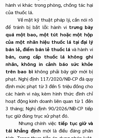
hành vi khác trong phòng, chống tác hại 
của thuốc lá.
        Về mặt kỹ thuật pháp lý, cần nói rõ 
để tránh bị bắt lỗi: hành vi 
trưng bày 
quá một bao, một tút hoặc một hộp 
của một nhãn hiệu thuốc lá tại đại lý 
bán lẻ, điểm bán lẻ thuốc lá
 và hành vi 
bán, cung cấp thuốc lá không ghi 
nhãn, không in cảnh báo sức khỏe 
trên bao bì
 không phải bây giờ mới bị 
phạt. Nghị định 117/2020/NĐ-CP đã quy 
định mức phạt từ 3 đến 5 triệu đồng cho 
các hành vi này, kèm hình thức đình chỉ 
hoạt động kinh doanh liên quan từ 1 đến 
3 tháng; Nghị định 90/2026/NĐ-CP tiếp 
tục giữ đúng trục xử phạt đó.
	Nhưng chính việc 
tiếp tục giữ và 
tái khẳng định
 mới là điều đáng phân 
tích. Trong thực tiễn áp dụng pháp luật, 