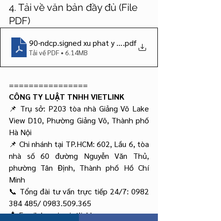
4. Tải về văn bản đầy đủ (File 
PDF)
90-ndcp.signed xu phat y te ruou thuoc la
.pdf
Tải về PDF • 6.14MB
================
CÔNG TY LUẬT TNHH VIETLINK
📌 Trụ sở: P203 tòa nhà Giảng Võ Lake 
View D10, Phường Giảng Võ, Thành phố 
Hà Nội
📌 Chi nhánh tại TP.HCM: 602, Lầu 6, tòa 
nhà số 60 đường Nguyễn Văn Thủ, 
phường Tân Định, Thành phố Hồ Chí 
Minh
📞 Tổng đài tư vấn trực tiếp 24/7: 0982 
384 485/ 0983.509.365
📩 Email: 
hanoi@vietlinklaw.com