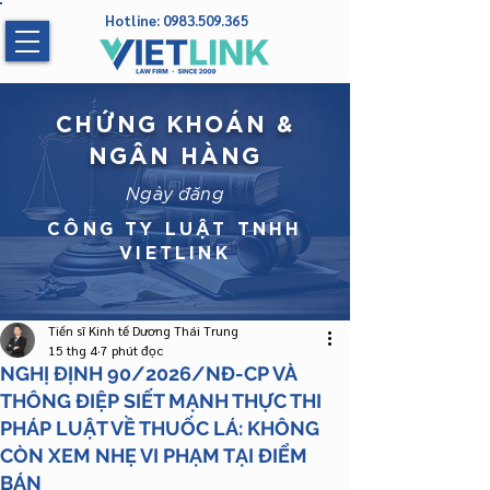
Hotline:
0983.509.365
CHỨNG KHOÁN &
NGÂN HÀNG
Ngày đăng
CÔNG TY LUẬT TNHH
VIETLINK
Tiến sĩ Kinh tế Dương Thái Trung
15 thg 4
7 phút đọc
NGHỊ ĐỊNH 90/2026/NĐ-CP VÀ
THÔNG ĐIỆP SIẾT MẠNH THỰC THI
PHÁP LUẬT VỀ THUỐC LÁ: KHÔNG
CÒN XEM NHẸ VI PHẠM TẠI ĐIỂM
BÁN