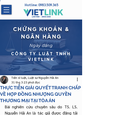
Hotline:
0983.509.365
CHỨNG KHOÁN &
NGÂN HÀNG
Ngày đăng
CÔNG TY LUẬT TNHH
VIETLINK
Tiến sĩ luật, Luật sư Nguyễn Hải An
31 thg 3
23 phút đọc
THỰC TIỄN GIẢI QUYẾT TRANH CHẤP
VỀ HỢP ĐỒNG NHƯỢNG QUYỀN
THƯƠNG MẠI TẠI TÒA ÁN
Bài nghiên cứu chuyên sâu do TS. LS. 
Nguyễn Hải An là tác giả được đăng tải 