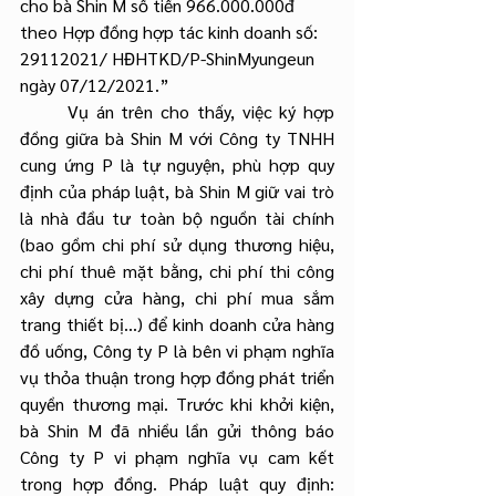
cho bà Shin M số tiền 966.000.000đ 
theo Hợp đồng hợp tác kinh doanh số: 
29112021/ HĐHTKD/P-ShinMyungeun 
ngày 07/12/2021.”
	Vụ án trên cho thấy, việc ký hợp 
đồng giữa bà Shin M với Công ty TNHH 
cung ứng P là tự nguyện, phù hợp quy 
định của pháp luật, bà Shin M giữ vai trò 
là nhà đầu tư toàn bộ nguồn tài chính 
(bao gồm chi phí sử dụng thương hiệu, 
chi phí thuê mặt bằng, chi phí thi công 
xây dựng cửa hàng, chi phí mua sắm 
trang thiết bị...) để kinh doanh cửa hàng 
đồ uống, Công ty P là bên vi phạm nghĩa 
vụ thỏa thuận trong hợp đồng phát triển 
quyền thương mại. Trước khi khởi kiện, 
bà Shin M đã nhiều lần gửi thông báo 
Công ty P vi phạm nghĩa vụ cam kết 
trong hợp đồng. Pháp luật quy định: 