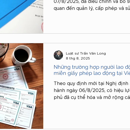
07/8/2025, đã điều chỉnh và bổ s
quan đến quản lý, cấp phép và s
ngoài tại Việt Nam. Những thay đ
hành chính, vừa tăng cường tính
hợp với yêu cầu hội nhập và quản
cảnh mới.
Luật sư Trần Văn Long
8 thg 8, 2025
Những trường hợp người lao đ
miễn giấy phép lao động tại V
Theo quy định mới tại Nghị địn
hành ngày 06/8/2025, có hiệu lự
phủ đã cụ thể hóa và mở rộng cá
động nước ngoài không thuộc di
Dưới đây là tổng hợp các nhóm đ
dụng miễn giấy phép theo quy đị