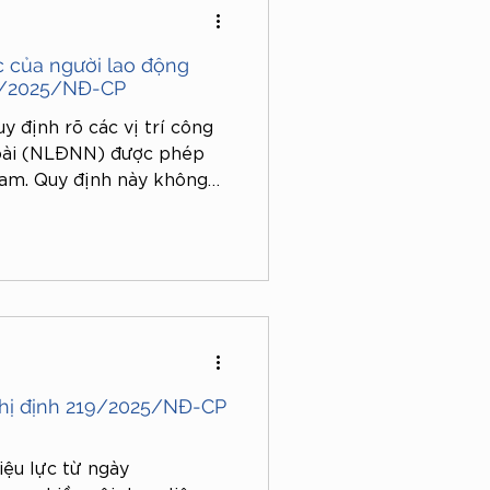
ệc của người lao động
19/2025/NĐ-CP
 định rõ các vị trí công
goài (NLĐNN) được phép
Nam. Quy định này không
mà còn đặt ra các yêu cầu
m, bảo đảm NLĐNN phù hợp
ướng phát triển kinh tế –
ghị định 219/2025/NĐ-CP
ệu lực từ ngày