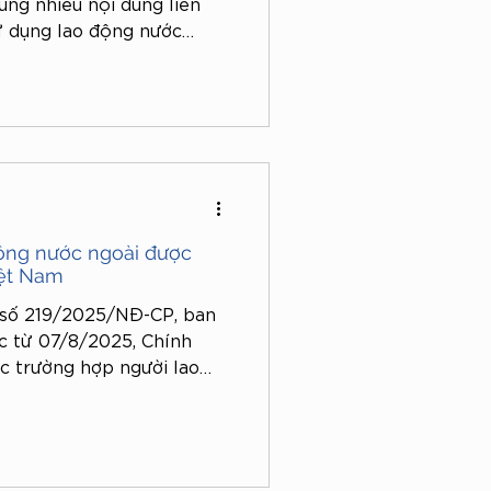
ung nhiều nội dung liên
ử dụng lao động nước
ổi này vừa giảm thủ tục
 kiểm soát, bảo đảm phù
 trị lao động trong bối
ộng nước ngoài được
iệt Nam
h số 219/2025/NĐ-CP, ban
c từ 07/8/2025, Chính
c trường hợp người lao
ện cấp GPLĐ tại Việt Nam.
ối tượng và điều kiện áp
nh pháp luật hiện hành.