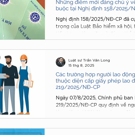
Những điểm mới đáng chú ý về
buộc tại Nghị định 158/2025/
Nghị định 158/2025/NĐ-CP đã cụ
trọng của Luật Bảo hiểm xã hội, 
tiền lương làm căn cứ đóng, thủ
thức đóng. Đây là căn cứ pháp l
lao động và người sử dụng lao độ
nghĩa vụ BHXH bắt buộc.
Luật sư Trần Văn Long
15 thg 8, 2025
Các trường hợp người lao độn
thuộc diện cấp giấy phép lao 
219/2025/NĐ-CP
Ngày 07/8/2025, Chính phủ ban 
219/2025/NĐ-CP quy định về ngư
làm việc tại Việt Nam, trong đó 
không thuộc diện cấp giấy phép 
thẩm quyền cấp giấy xác nhận kh
phép lao động.