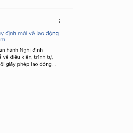
y định mới về lao động
Nam
an hành Nghị định
về điều kiện, trình tự,
 hồi giấy phép lao động,
cấp giấy phép lao động
i làm việc tại Việt Nam.
ờng hợp người lao động
 giấy phép theo quy định
xác định đối tượng áp
ẩn cụ th