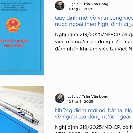
Luật sư Trần Văn Long
14 thg 8, 2025
Quy định mới về vị trí công vi
nước ngoài theo Nghị định 2
Nghị định 219/2025/NĐ-CP đã quy
việc mà người lao động nước n
đảm nhận khi làm việc tại Việt 
chỉ xác định phạm vi công việc, 
cụ thể về trình độ, kinh nghiệ
với nhu cầu tuyển dụng và định h
xã hội.
Luật sư Trần Văn Long
12 thg 8, 2025
Những điểm mới nổi bật tại N
về người lao động nước ngoài
Nghị định 219/2025/NĐ-CP, có hi