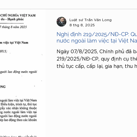
Luật sư Trần Văn Long
8 thg 8, 2025
Nghị định 219/2025/NĐ-CP: Qu
nước ngoài làm việc tại Việt 
Ngày 07/8/2025, Chính phủ đã b
219/2025/NĐ-CP, quy định cụ thể 
thủ tục cấp, cấp lại, gia hạn, thu
giấy xác nhận không thuộc diện 
đối với người lao động nước ngoà
Văn bản này cũng nêu rõ các trư
nước ngoài không thuộc diện cấp
của Bộ luật Lao động, đồng thời 
dụng, vị trí công việc và tiêu chu