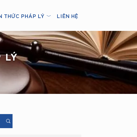
N THỨC PHÁP LÝ ﹀
LIÊN HỆ
 LÝ