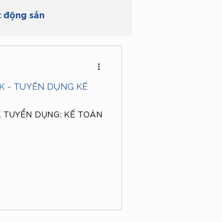
t động sản
Lao động & Bảo hiểm
K - TUYỂN DỤNG KẾ
g đất
Nhà ở
K TUYỂN DỤNG: KẾ TOÁN
ự
thủ tục hành chính
Vợ chồng