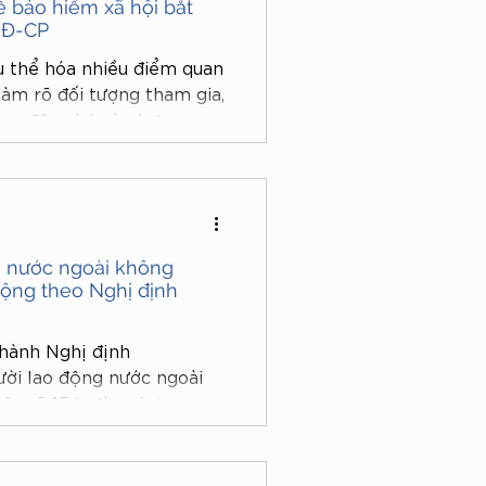
 bảo hiểm xã hội bắt
NĐ-CP
 thể hóa nhiều điểm quan
làm rõ đối tượng tham gia,
 tục đăng ký và phương
ý quan trọng cho cả người
ng trong việc tuân thủ
g nước ngoài không
động theo Nghị định
hành Nghị định
ời lao động nước ngoài
nêu rõ 15 trường hợp
lao động và quy định
ông thuộc diện cấp giấy