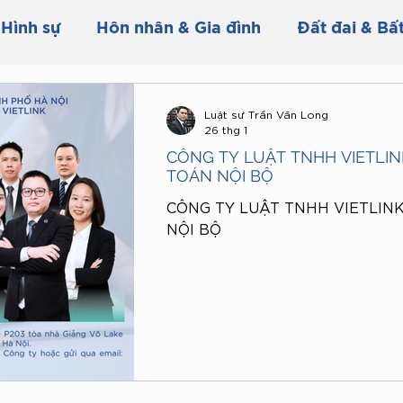
Hình sự
Hôn nhân & Gia đình
Đất đai & Bấ
Thuế & Kế toán
Hợp đồng & Tranh chấp
Luật sư Trần Văn Long
26 thg 1
CÔNG TY LUẬT TNHH VIETLIN
ế
Phí & Lệ phí
Chuyển đổi mục đích sử dụn
TOÁN NỘI BỘ
CÔNG TY LUẬT TNHH VIETLIN
NỘI BỘ
i thương mại
Giấy phép
Thi hành án dân s
n dân sự
Thủ tục yêu cầu thi hành án dân sự
 XĂNG DẦU THEO P
Đầu tư
Tuyển dụng