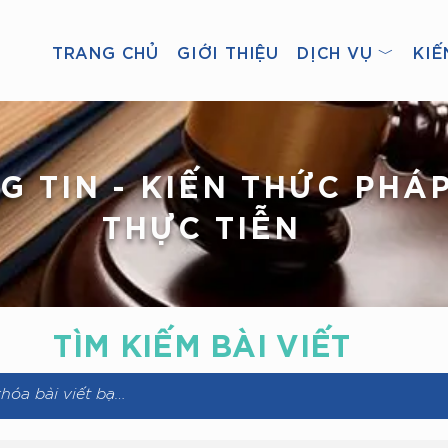
TRANG CHỦ
GIỚI THIỆU
DỊCH VỤ ﹀
KIẾ
G TIN - KIẾN THỨC PHÁP
THỰC TIỄN
TÌM KIẾM
BÀI VIẾT