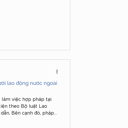
ười lao động nước ngoài
 làm việc hợp pháp tại
iện theo Bộ luật Lao
 dẫn. Bên cạnh đó, pháp
thức làm việc được phép áp
 dụng đối với người sử