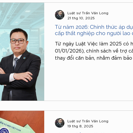
Luật sư Trần Văn Long
21 thg 10, 2025
ền pháp luật
tài sản chung
kinh doanh
Từ năm 2026: Chính thức áp dụ
cấp thất nghiệp cho người lao
Từ ngày Luật Việc làm 2025 có h
01/01/2026), chính sách về trợ c
thay đổi căn bản, nhằm đảm bảo 
bạch và thống nhất giữa các nhóm
đây phân tích cụ thể quy định tạ
2025, đồng thời so sánh với quy 
điểm mới và ý nghĩa của chính sá
Luật sư Trần Văn Long
19 thg 8, 2025