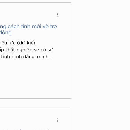
xăng dầu
ng cách tính mới về trợ
 động
iệu lực (dự kiến
ấp thất nghiệp sẽ có sự
tính bình đẳng, minh
 lao động. Bài viết dưới
i Điều 39 Luật Việc làm
định hiện hành để làm rõ
ch này.