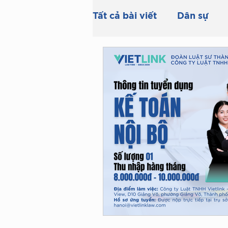
Tất cả bài viết
Dân sự
Doanh nghiệp & Đầu tư
Sở hữu trí tuệ
Thừa k
Thương mại
Trọng tà
ngân hàng
thi hành á
QUY ĐỊNH VỀ PHA CHẾ