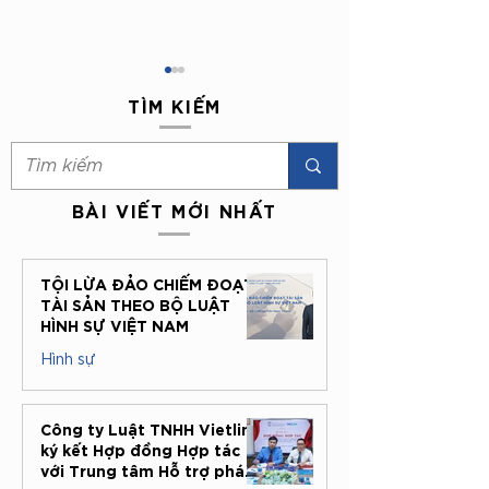
TÌM KIẾM
BÀI VIẾT MỚI NHẤT
Những trường hợp người
Nghị định
lao động nước ngoài
219/2025/NĐ-
TỘI LỪA ĐẢO CHIẾM ĐOẠT
được miễn giấy phép lao
định mới về la
TÀI SẢN THEO BỘ LUẬT
động tại Việt Nam
nước ngoài làm 
HÌNH SỰ VIỆT NAM
Việt Nam
Hình sự
27 thg 7
Công ty Luật TNHH Vietlink
ký kết Hợp đồng Hợp tác
với Trung tâm Hỗ trợ pháp