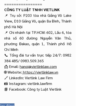
================
CÔNG TY LUẬT TNHH VIETLINK
📌 Trụ sở: P203 tòa nhà Giảng Võ Lake 
View, D10 Giảng Võ, quận Ba Đình, Thành 
phố Hà Nội
📌 Chi nhánh tại TP.HCM: 602, Lầu 6, tòa 
nhà số 60 đường Nguyễn Văn Thủ, 
phường Đakao, quận 1, Thành phố Hồ 
Chí Minh
📞 Tổng đài tư vấn trực tiếp 24/7: 0982 
384 485/ 0983.509.365
📩 Email: 
hanoi@vietlinklaw.com
🌐 Website:
https://vietlinklaw.vn
🔗 LinkedIn: Vietlink Law Firm
📸 Instagram: vietlink.lawfirm
📘 Facebook: Công ty Luật Vietlink
lao động