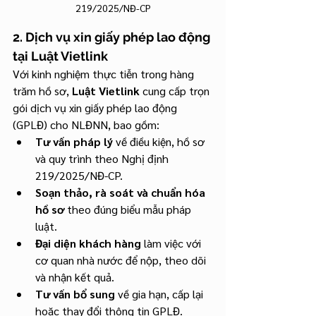
219/2025/NĐ-CP
2. Dịch vụ xin giấy phép lao động 
tại Luật Vietlink
Với kinh nghiệm thực tiễn trong hàng 
trăm hồ sơ, 
Luật Vietlink
 cung cấp trọn 
gói dịch vụ xin giấy phép lao động 
(GPLĐ) cho NLĐNN, bao gồm:
Tư vấn pháp lý
 về điều kiện, hồ sơ 
và quy trình theo Nghị định 
219/2025/NĐ-CP.
Soạn thảo, rà soát và chuẩn hóa 
hồ sơ
 theo đúng biểu mẫu pháp 
luật.
Đại diện khách hàng
 làm việc với 
cơ quan nhà nước để nộp, theo dõi 
và nhận kết quả.
Tư vấn bổ sung
 về gia hạn, cấp lại 
hoặc thay đổi thông tin GPLĐ.